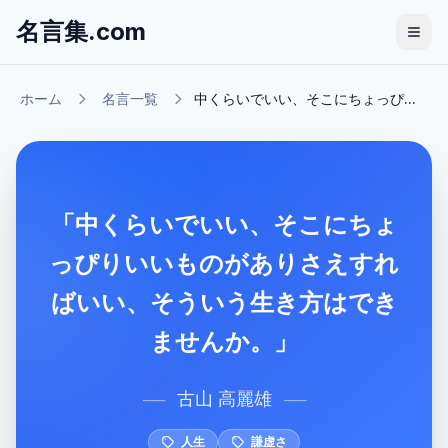
名言集.com
ホーム
名言一覧
中くらいでいい、そこにちょっぴ...
「中くらいでいい、そこにちょ
っぴりいいものがありさえすれ
ばいい、そういう生き方はでき
ませんか。」
古山 高麗雄
──
──
人生
謙虚さ