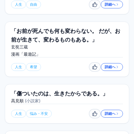
人生
自由
詳細へ
いいね
「お前が死んでも何も変わらない。 だが、お
前が生きて、変わるものもある。」
玄奘三蔵
漫画「最遊記」
人生
希望
詳細へ
いいね
「傷ついたのは、生きたからである。」
高見順
(
小説家
)
人生
悩み・不安
詳細へ
いいね