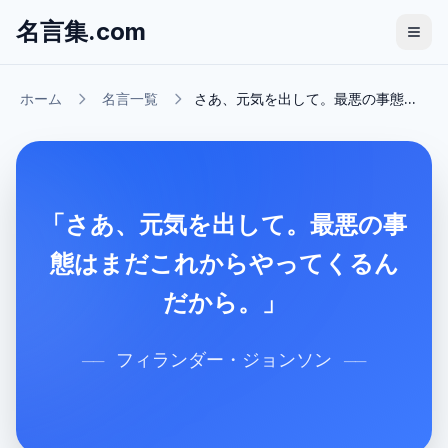
名言集.com
ホーム
名言一覧
さあ、元気を出して。最悪の事態...
「さあ、元気を出して。最悪の事
態はまだこれからやってくるん
だから。」
フィランダー・ジョンソン
──
──