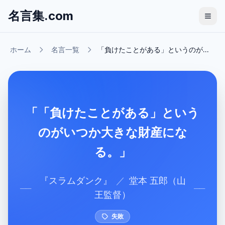
名言集.com
ホーム
名言一覧
「負けたことがある」というのが...
「「負けたことがある」という
のがいつか大きな財産にな
る。」
『
スラムダンク
』
／
堂本 五郎（山
──
──
王監督）
失敗