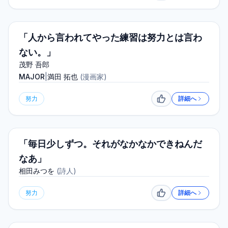
「人から言われてやった練習は努力とは言わ
ない。」
茂野 吾郎
MAJOR
|
満田 拓也
(
漫画家
)
努力
詳細へ
いいね
「毎日少しずつ。それがなかなかできねんだ
なあ」
相田みつを
(
詩人
)
努力
詳細へ
いいね