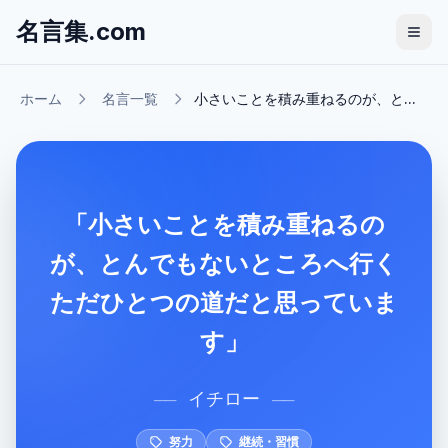
名言集.com
ホーム
名言一覧
小さいことを積み重ねるのが、と...
「小さいことを積み重ねるの
が、とんでもないところへ行く
ただひとつの道だと思っていま
す」
イチロー
──
──
努力
継続・習慣