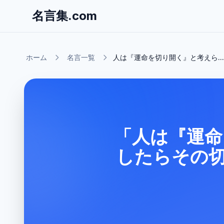
名言集.com
ホーム
名言一覧
人は『運命を切り開く』と考えら...
「人は『運命
したらその