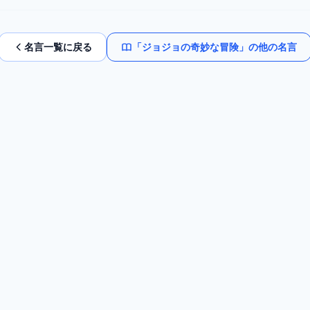
名言一覧に戻る
「
ジョジョの奇妙な冒険
」の他の名言