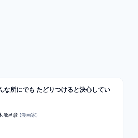
んな所にでも たどりつけると決心してい
木飛呂彦
(
漫画家
)