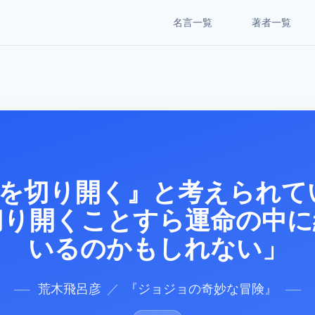
名言一覧
著者一覧
を切り開く』と考えられて
切り開くことすら運命の中に
いるのかもしれない」
荒木飛呂彦
／
『
ジョジョの奇妙な冒険
』
──
──