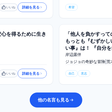
詳細を見る
いいね
希望
いいね
安心を得るために生き
「他人を負かすって
もっとも『むずかし
い事』は！ 『自分
岸辺露伴
ジョジョの奇妙な冒険
|
荒
詳細を見る
いいね
自己
意志
いいね
他の名言も見る