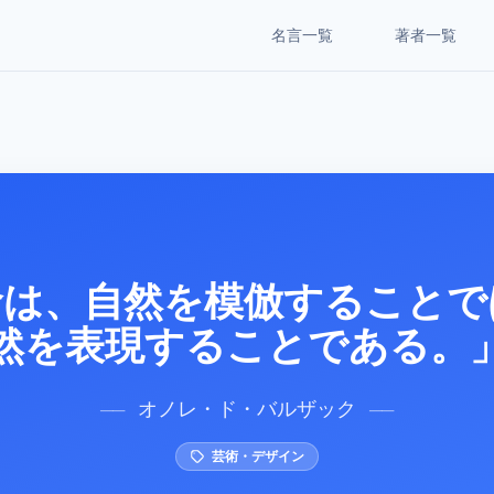
名言一覧
著者一覧
命は、自然を模倣することで
然を表現することである。
オノレ・ド・バルザック
──
──
芸術・デザイン