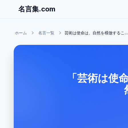
名言集.com
ホーム
名言一覧
芸術は使命は、自然を模倣するこ...
「芸術は使