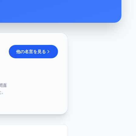
他の名言を見る
間喜
た。