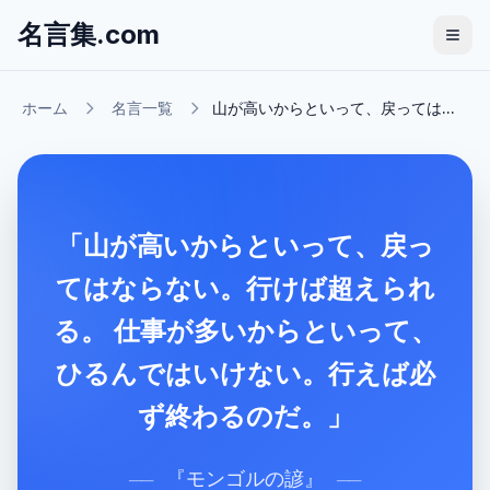
名言集.com
ホーム
名言一覧
山が高いからといって、戻っては...
「山が高いからといって、戻っ
てはならない。行けば超えられ
る。 仕事が多いからといって、
ひるんではいけない。行えば必
ず終わるのだ。」
『
モンゴルの諺
』
──
──