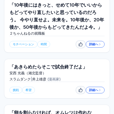
「10年後にはきっと、せめて10年でいいから
もどってやり直したいと思っているのだろ
う。 今やり直せよ。未来を。10年後か、20年
後か、50年後からもどってきたんだよ今。」
２ちゃんねるの就職板
モチベーション
時間
詳細へ
いいね
「あきらめたらそこで試合終了だよ」
安西 光義（湘北監督）
スラムダンク
|
井上雄彦
(
漫画家
)
挑戦
希望
詳細へ
いいね
「卵を割らなければ、オムレツは作れな