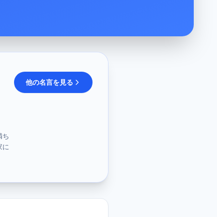
他の名言を見る
満ち
家に