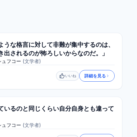
ような格言に対して非難が集中するのは、
き出されるのが怖ろしいからなのだ。」
シュフコー
(
文学者
)
詳細を見る
いいね
いいね
ているのと同じくらい自分自身とも違って
シュフコー
(
文学者
)