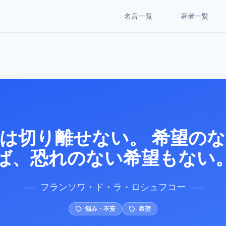
名言一覧
著者一覧
は切り離せない。 希望の
ば、恐れのない希望もない
フランソワ・ド・ラ・ロシュフコー
──
──
悩み・不安
希望