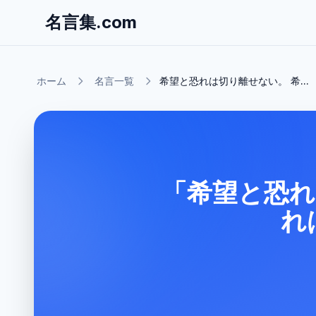
名言集.com
ホーム
名言一覧
希望と恐れは切り離せない。 希...
「希望と恐れ
れ