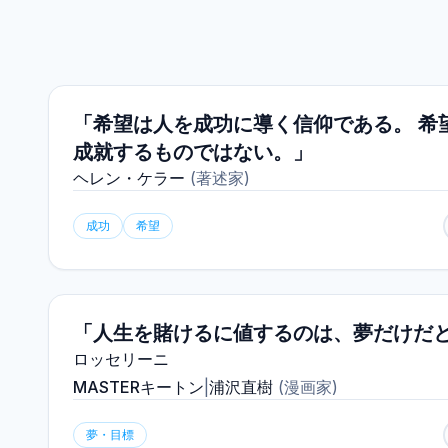
「希望は人を成功に導く信仰である。 希
成就するものではない。」
ヘレン・ケラー
(
著述家
)
成功
希望
「人生を賭けるに値するのは、夢だけだ
ロッセリーニ
MASTERキートン
|
浦沢直樹
(
漫画家
)
夢・目標