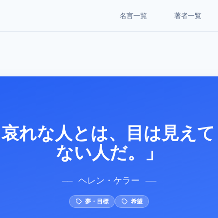
名言一覧
著者一覧
も哀れな人とは、目は見えて
ない人だ。」
ヘレン・ケラー
──
──
夢・目標
希望