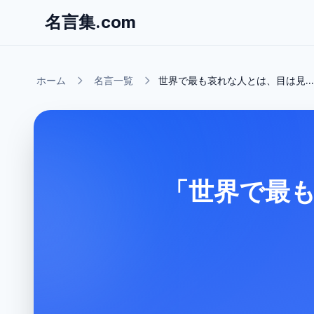
名言集.com
ホーム
名言一覧
世界で最も哀れな人とは、目は見...
「世界で最