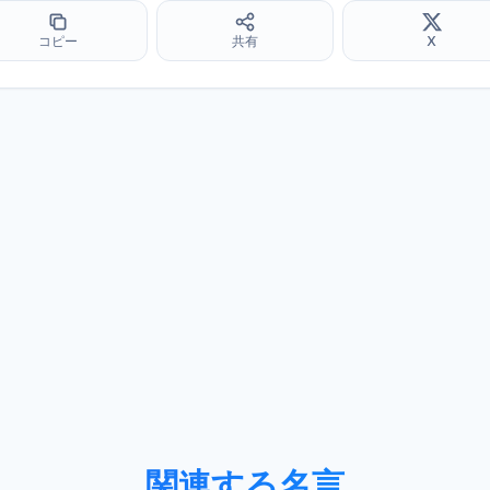
コピー
共有
X
関連する名言