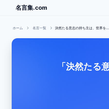
名言集.com
ホーム
名言一覧
決然たる意志の持ち主は、世界を...
「決然たる