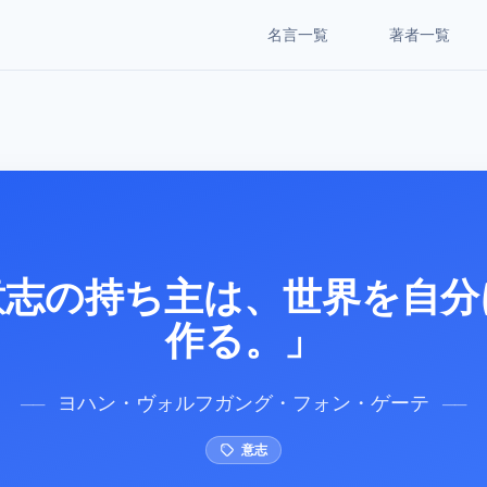
名言一覧
著者一覧
意志の持ち主は、世界を自分
作る。」
ヨハン・ヴォルフガング・フォン・ゲーテ
──
──
意志