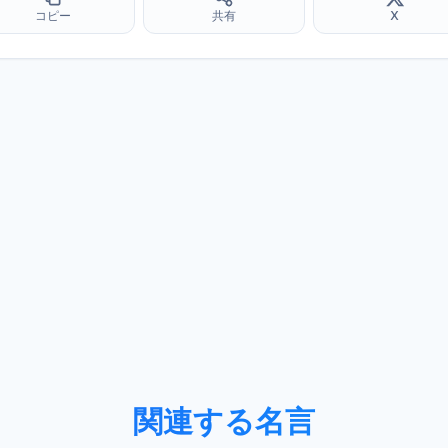
コピー
共有
X
関連する名言