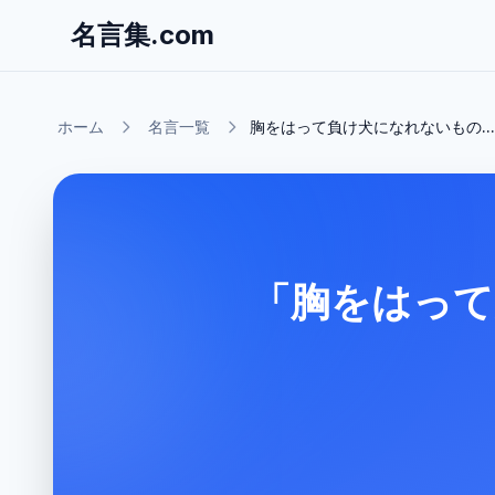
名言集.com
ホーム
名言一覧
胸をはって負け犬になれないもの...
「胸をはって