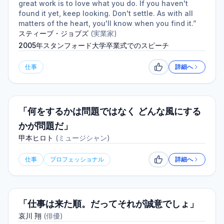
great work is to love what you do. If you haven't
found it yet, keep looking. Don't settle. As with all
matters of the heart, you'll know when you find it.”
スティーブ・ジョブズ
(
実業家
)
2005年スタンフォード大学卒業式でのスピーチ
仕事
詳細へ
いいね
「何をするかは問題ではなく どんな風にする
かが問題だ」
甲本ヒロト
(
ミュージシャン
)
仕事
プロフェッショナル
詳細へ
いいね
「仕事は来た順。だってそれが誠意でしょ」
哀川 翔
(
俳優
)