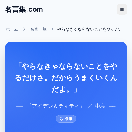
名言集.com
ホーム
名言一覧
やらなきゃならないことをやるだ...
「やらなきゃならないことをや
るだけさ。だからうまくいくん
だよ。」
『
アイデン＆ティティ
』
／
中島
──
──
仕事