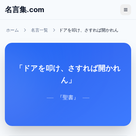
名言集.com
ホーム
名言一覧
ドアを叩け、さすれば開かれん
「ドアを叩け、さすれば開かれ
ん」
『
聖書
』
──
──