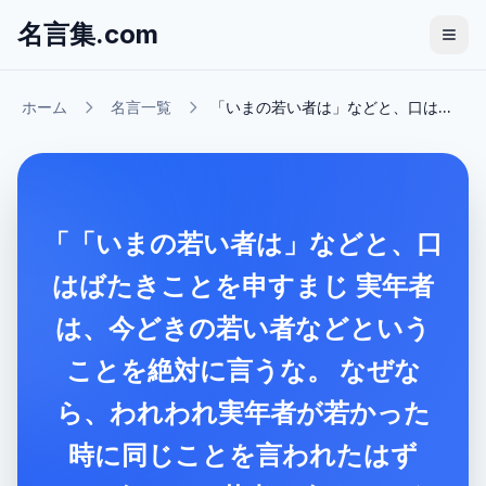
名言集.com
ホーム
名言一覧
「いまの若い者は」などと、口は...
「「いまの若い者は」などと、口
はばたきことを申すまじ 実年者
は、今どきの若い者などという
ことを絶対に言うな。 なぜな
ら、われわれ実年者が若かった
時に同じことを言われたはず