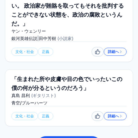
い。 政治家が賄賂を取ってもそれを批判する
ことができない状態を、政治の腐敗というん
だ。」
ヤン・ウェンリー
銀河英雄伝説
|
田中芳樹
(
小説家
)
文化・社会
正義
詳細へ
いいね
「生まれた所や皮膚や目の色でいったいこの
僕の何が分るというのだろう」
真島 昌利
(
ギタリスト
)
青空/ブルーハーツ
文化・社会
正義
詳細へ
いいね