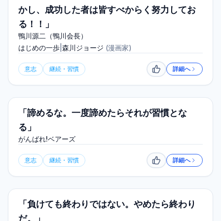
かし、成功した者は皆すべからく努力してお
る！！」
鴨川源二（鴨川会長）
はじめの一歩
|
森川ジョージ
(
漫画家
)
意志
継続・習慣
詳細へ
いいね
「諦めるな。一度諦めたらそれが習慣とな
る」
がんばれ!ベアーズ
意志
継続・習慣
詳細へ
いいね
「負けても終わりではない。やめたら終わり
だ。」