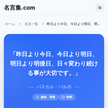
名言集.com
ホーム
名言一覧
昨日より今日、今日より明日、明...
「昨日より今日、今日より明日、
明日より明後日、日々変わり続け
る事が大切です。」
パスカル・バルボ
──
──
継続・習慣
時間