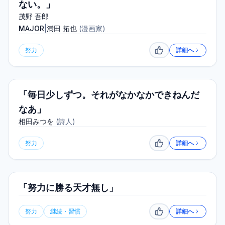
ない。」
茂野 吾郎
MAJOR
|
満田 拓也
(
漫画家
)
努力
詳細へ
いいね
「毎日少しずつ。それがなかなかできねんだ
なあ」
相田みつを
(
詩人
)
努力
詳細へ
いいね
「努力に勝る天才無し」
努力
継続・習慣
詳細へ
いいね