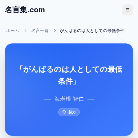
名言集.com
ホーム
名言一覧
がんばるのは人としての最低条件
「がんばるのは人としての最低
条件」
海老根 智仁
──
──
努力