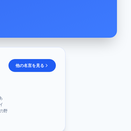
他の名言を見る
あ
イ
の野