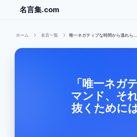
名言集.com
ホーム
名言一覧
唯一ネガティブな時間から逃れら...
「唯一ネガ
マンド、それ
抜くために