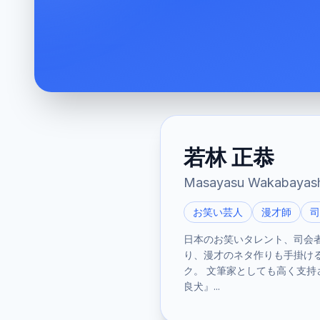
若林 正恭
Masayasu Wakabayash
お笑い芸人
漫才師
司
日本のお笑いタレント、司会
り、漫才のネタ作りも手掛ける
ク。 文筆家としても高く支持
良犬』...