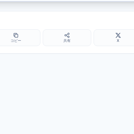
コピー
共有
X