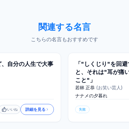
関連する名言
こちらの名言もおすすめです
ど、自分の人生で大事
「"しくじり"を回
と、それは"耳が痛
こと"」
若林 正恭
(
お笑い芸人
)
ナナメの夕暮れ
詳細を見る
いいね
失敗
いいね