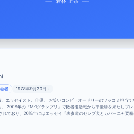
若林 正恭
──
──
i
会者
1978年9月20日 -
者、エッセイスト、俳優。 お笑いコンビ・オードリーのツッコミ担当で
。 2008年の『M-1グランプリ』で敗者復活戦から準優勝を果たしブレ
されており、2018年にはエッセイ『表参道のセレブ犬とカバーニャ要塞