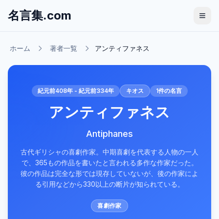
名言集.com
ホーム
著者一覧
アンティファネス
紀元前408年 - 紀元前334年
キオス
1
件の名言
アンティファネス
Antiphanes
古代ギリシャの喜劇作家。中期喜劇を代表する人物の一人
で、365もの作品を書いたと言われる多作な作家だった。
彼の作品は完全な形では現存していないが、後の作家によ
る引用などから330以上の断片が知られている。
喜劇作家