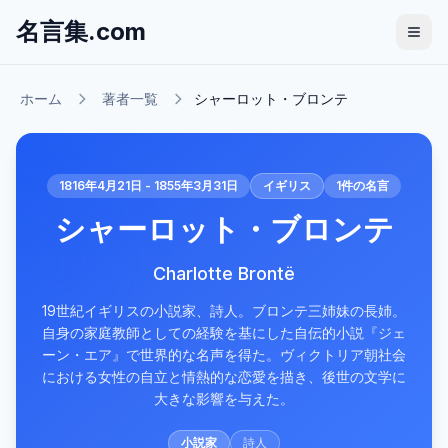
名言集.com
ホーム
著者一覧
シャーロット・ブロンテ
1816年4月21日 - 1855年3月31日
イギリス
1
件の名言
シャーロット・ブロンテ
Charlotte Brontë
19世紀イギリスの小説家、詩人。ブロンテ三姉妹の長姉。
自身の家庭教師としての経験を基にした自伝的小説『ジェ
ーン・エア』で世界的な名声を得た。ヴィクトリア朝社会
における女性の自立と情熱的な恋愛を描き、後世の文学に
大きな影響を与えた。
小説家
詩人