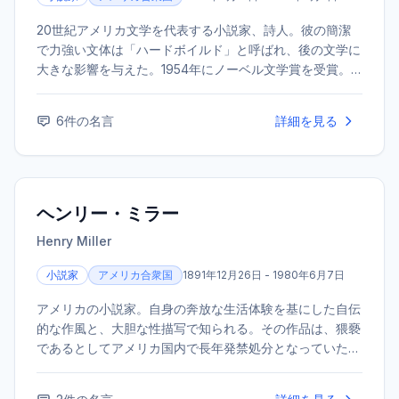
20世紀アメリカ文学を代表する小説家、詩人。彼の簡潔
で力強い文体は「ハードボイルド」と呼ばれ、後の文学に
大きな影響を与えた。1954年にノーベル文学賞を受賞。
代表作に『老人と海』『武器よさらば』などがある。
6
件の名言
詳細を見る
ヘンリー・ミラー
Henry Miller
小説家
アメリカ合衆国
1891年12月26日 - 1980年6月7日
アメリカの小説家。自身の奔放な生活体験を基にした自伝
的な作風と、大胆な性描写で知られる。その作品は、猥褻
であるとしてアメリカ国内で長年発禁処分となっていた。
代表作に『北回帰線』『南回帰線』などがある。