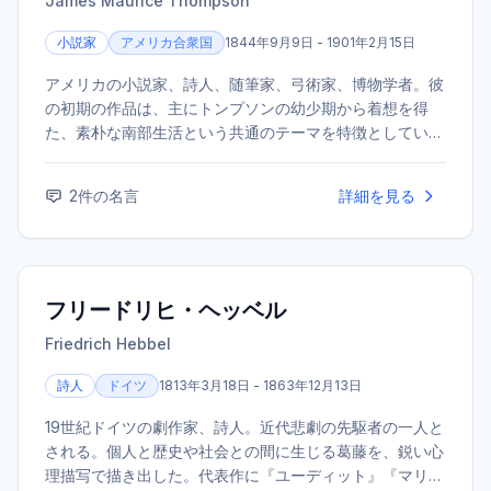
James Maurice Thompson
小説家
アメリカ合衆国
1844年9月9日 - 1901年2月15日
アメリカの小説家、詩人、随筆家、弓術家、博物学者。彼
の初期の作品は、主にトンプソンの幼少期から着想を得
た、素朴な南部生活という共通のテーマを特徴としてい
た。「Alice of Old Vincennes」の出版直後、肺炎のため
亡くなった。
2
件の名言
詳細を見る
フリードリヒ・ヘッベル
Friedrich Hebbel
詩人
ドイツ
1813年3月18日 - 1863年12月13日
19世紀ドイツの劇作家、詩人。近代悲劇の先駆者の一人と
される。個人と歴史や社会との間に生じる葛藤を、鋭い心
理描写で描き出した。代表作に『ユーディット』『マリ