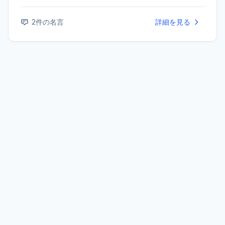
ア・マグダレーネ』、晩年の大作『ニーベルンゲン』三部
作などがある。
2
件の名言
詳細を見る