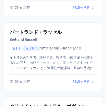
を提唱し、20世紀を代表するヒューマニストの一人。
3
件の名言
詳細を見る
バートランド・ラッセル
Bertrand Russell
哲学者
イギリス
1872年5月18日 - 1970年2月2日
イギリスの哲学者、論理学者、数学者。20世紀を代表す
る知の巨人。ホワイトヘッドと共に著した『プリンキピ
ア・マテマティカ』は、20世紀の論理学・数学の基礎に
大きな影響を与えた。また、生涯を通じて精力的な社会批
評・平和活動を行い、1950年にノーベル文学賞を受賞し
3
件の名言
詳細を見る
た。