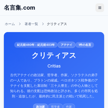
名言集.com
ホーム
著者一覧
クリティアス
紀元前460年 - 紀元前403年
アテナイ
1
件の名言
クリティアス
Critias
古代アテナイの政治家、哲学者、作家。ソクラテスの弟子
の一人であり、プラトンの縁戚。ペロポネソス戦争後のア
テナイを支配した寡頭制「三十人僭主」の中心人物として
知られる。彼の支配は恐怖政治と評され、多くの市民を処
刑・追放したが、最終的に民主派との戦いで戦死した。
政治家
哲学者
作家