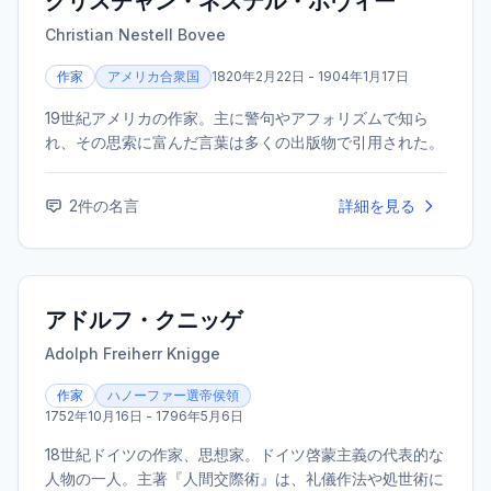
クリスチャン・ネステル・ボヴィー
Christian Nestell Bovee
作家
アメリカ合衆国
1820年2月22日 - 1904年1月17日
19世紀アメリカの作家。主に警句やアフォリズムで知ら
れ、その思索に富んだ言葉は多くの出版物で引用された。
2
件の名言
詳細を見る
アドルフ・クニッゲ
Adolph Freiherr Knigge
作家
ハノーファー選帝侯領
1752年10月16日 - 1796年5月6日
18世紀ドイツの作家、思想家。ドイツ啓蒙主義の代表的な
人物の一人。主著『人間交際術』は、礼儀作法や処世術に