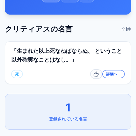
クリティアス
の名言
全
1
件
「生まれた以上死なねばならぬ、 ということ
以外確実なことはなし。」
死
詳細へ
いいね
1
登録されている名言