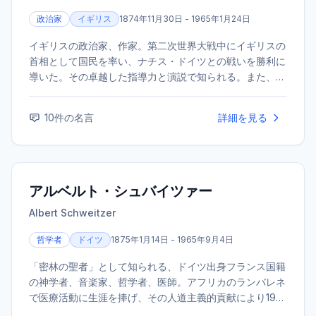
政治家
イギリス
1874年11月30日 - 1965年1月24日
イギリスの政治家、作家。第二次世界大戦中にイギリスの
首相として国民を率い、ナチス・ドイツとの戦いを勝利に
導いた。その卓越した指導力と演説で知られる。また、優
れた作家・歴史家でもあり、1953年にノーベル文学賞を受
賞した。
10
件の名言
詳細を見る
アルベルト・シュバイツァー
Albert Schweitzer
哲学者
ドイツ
1875年1月14日 - 1965年9月4日
「密林の聖者」として知られる、ドイツ出身フランス国籍
の神学者、音楽家、哲学者、医師。アフリカのランバレネ
で医療活動に生涯を捧げ、その人道主義的貢献により1952
年にノーベル平和賞を受賞した。「生命への畏敬」の思想