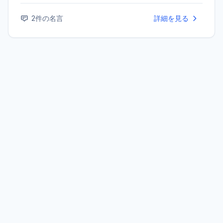
に大きな影響を与え、サロンを通じて多くの知識人と交流
した。フェミニズムの先駆者の一人とも見なされている。
2
件の名言
詳細を見る