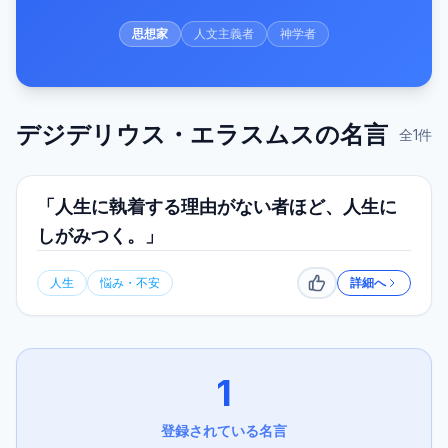
思想家
人文主義者
神学者
デジデリウス・エラスムス
の名言
全
1
件
「人生に執着する理由がない者ほど、人生に
しがみつく。」
人生
悩み・不安
詳細へ
いいね
1
登録されている名言