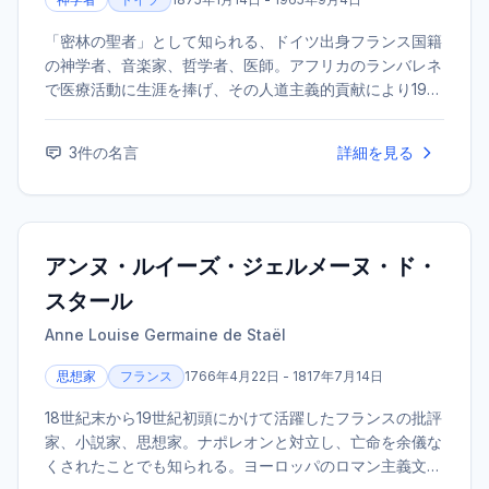
「密林の聖者」として知られる、ドイツ出身フランス国籍
の神学者、音楽家、哲学者、医師。アフリカのランバレネ
で医療活動に生涯を捧げ、その人道主義的貢献により1952
年にノーベル平和賞を受賞した。「生命への畏敬」の思想
を提唱し、20世紀を代表するヒューマニストの一人。
3
件の名言
詳細を見る
アンヌ・ルイーズ・ジェルメーヌ・ド・
スタール
Anne Louise Germaine de Staël
思想家
フランス
1766年4月22日 - 1817年7月14日
18世紀末から19世紀初頭にかけて活躍したフランスの批評
家、小説家、思想家。ナポレオンと対立し、亡命を余儀な
くされたことでも知られる。ヨーロッパのロマン主義文学