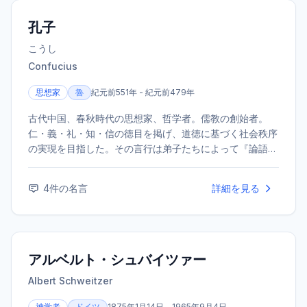
孔子
こうし
Confucius
思想家
魯
紀元前551年 - 紀元前479年
古代中国、春秋時代の思想家、哲学者。儒教の創始者。
仁・義・礼・知・信の徳目を掲げ、道徳に基づく社会秩序
の実現を目指した。その言行は弟子たちによって『論語』
にまとめられ、後世の東アジア世界に絶大な影響を与え
た。
4
件の名言
詳細を見る
アルベルト・シュバイツァー
Albert Schweitzer
神学者
ドイツ
1875年1月14日 - 1965年9月4日