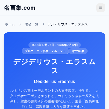
名言集.com
ホーム
著者一覧
デジデリウス・エラスムス
1466年10月27日 - 1536年7月12日
ブルゴーニュ領ネーデルラント
1
件の名言
デジデリウス・エラスム
ス
Desiderius Erasmus
ルネサンス期ネーデルラントの人文主義者、神学者。「人
文主義者の王者」と称される。カトリック教会の腐敗を批
判し、聖書の原典研究の重要性を説いた。主著『痴愚神礼
讃』は、宗教改革に大きな影響を与えた。