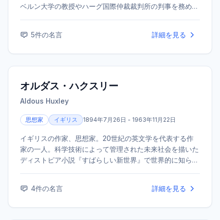
ベルン大学の教授やハーグ国際仲裁裁判所の判事を務める
など、国際的にも活躍した。その著作は、深い信仰心に裏
打ちされた思索と、多忙な公務の合間に執筆されたとは思
5
件の名言
詳細を見る
えないほどの広範な知識で、今日なお多くの読者に影響を
与えている。
オルダス・ハクスリー
Aldous Huxley
思想家
イギリス
1894年7月26日 - 1963年11月22日
イギリスの作家、思想家。20世紀の英文学を代表する作
家の一人。科学技術によって管理された未来社会を描いた
ディストピア小説『すばらしい新世界』で世界的に知られ
る。小説のほか、評論、詩、旅行記など、幅広い分野で執
筆活動を行った。
4
件の名言
詳細を見る