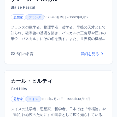
Blaise Pascal
思想家
フランス
1623年6月19日 - 1662年8月19日
フランスの数学者、物理学者、哲学者。早熟の天才として
知られ、確率論の基礎を築き、パスカルの三角形や圧力の
単位「パスカル」にその名を残す。また、世界初の機械式
計算機を発明した一人でもある。後年は宗教・哲学に傾倒
し、遺稿集『パンセ』は今日でも広く読み継がれている。
6
件の名言
詳細を見る
カール・ヒルティ
Carl Hilty
思想家
スイス
1833年2月28日 - 1909年10月12日
スイスの法学者、思想家、哲学者。日本では『幸福論』や
『眠られぬ夜のために』の著者として広く知られている。