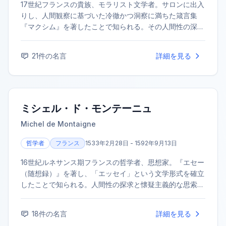
17世紀フランスの貴族、モラリスト文学者。サロンに出入
りし、人間観察に基づいた冷徹かつ洞察に満ちた箴言集
『マクシム』を著したことで知られる。その人間性の深淵
を突く言葉は、後世の思想家や作家に大きな影響を与え
た。
21
件の名言
詳細を見る
ミシェル・ド・モンテーニュ
Michel de Montaigne
哲学者
フランス
1533年2月28日 - 1592年9月13日
16世紀ルネサンス期フランスの哲学者、思想家。『エセー
（随想録）』を著し、「エッセイ」という文学形式を確立
したことで知られる。人間性の探求と懐疑主義的な思索
で、後世の哲学や文学に大きな影響を与えた。
18
件の名言
詳細を見る