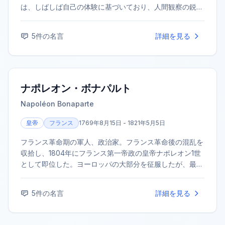
は、しばしば自己の体験に基づいており、人間観察の鋭さ
が特徴である。
5
件の名言
詳細を見る
ナポレオン・ボナパルト
Napoléon Bonaparte
皇帝
フランス
1769年8月15日 - 1821年5月5日
フランス革命期の軍人、政治家。フランス革命後の混乱を
収拾し、1804年にフランス第一帝政の皇帝ナポレオン1世
として即位した。ヨーロッパの大部分を征服したが、最終
的に敗北し失脚した。その法典や政治体制は後世に大きな
影響を残した。
5
件の名言
詳細を見る