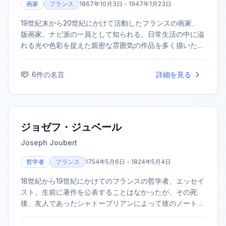
画家
フランス
1867年10月3日 - 1947年1月23日
19世紀末から20世紀にかけて活動したフランスの画家、
版画家。ナビ派の一員として知られる。日常生活の中に溢
れる光や色彩を捉えた親密な雰囲気の作品を多く描いたこ
とから、「アンティミスト（親密派）」の代表的画家と評
される。日本の浮世絵の影響を強く受けたことでも有名。
6
件の名言
詳細を見る
ジョゼフ・ジュベール
Joseph Joubert
哲学者
フランス
1754年5月6日 - 1824年5月4日
18世紀から19世紀にかけてのフランスの哲学者、エッセイ
スト。生前に著作を公表することはなかったが、その死
後、友人であったシャトーブリアンによって彼のノートが
『パンセ』として出版された。繊細な感性と深い思索から
生まれたアフォリズムは、サント＝ブーヴなど後世の批評