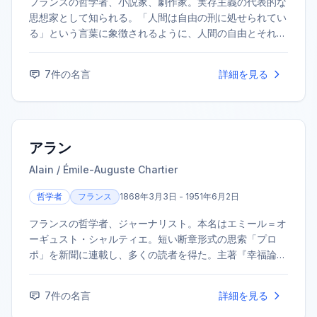
フランスの哲学者、小説家、劇作家。実存主義の代表的な
思想家として知られる。「人間は自由の刑に処せられてい
る」という言葉に象徴されるように、人間の自由とそれに
伴う責任を説いた。1964年にノーベル文学賞に選ばれた
が、それを辞退したことでも有名。代表作に小説『嘔
7
件の名言
詳細を見る
吐』、哲学書『存在と無』などがある。シモーヌ・ド・ボ
ーヴォワールとの契約結婚も広く知られている。
アラン
Alain / Émile-Auguste Chartier
哲学者
フランス
1868年3月3日 - 1951年6月2日
フランスの哲学者、ジャーナリスト。本名はエミール＝オ
ーギュスト・シャルティエ。短い断章形式の思索「プロ
ポ」を新聞に連載し、多くの読者を得た。主著『幸福論』
などで知られる。
7
件の名言
詳細を見る