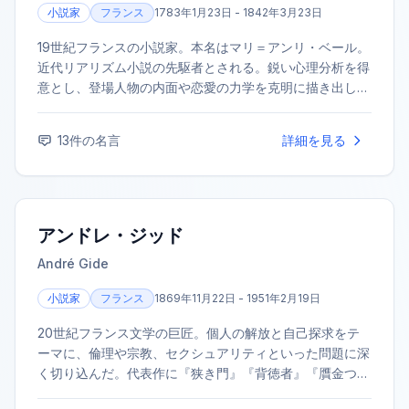
小説家
フランス
1783年1月23日 - 1842年3月23日
19世紀フランスの小説家。本名はマリ＝アンリ・ベール。
近代リアリズム小説の先駆者とされる。鋭い心理分析を得
意とし、登場人物の内面や恋愛の力学を克明に描き出し
た。代表作に『赤と黒』『パルムの僧院』などがある。生
前はあまり評価されなかったが、死後にその価値が見出さ
13
件の名言
詳細を見る
れた。
アンドレ・ジッド
André Gide
小説家
フランス
1869年11月22日 - 1951年2月19日
20世紀フランス文学の巨匠。個人の解放と自己探求をテ
ーマに、倫理や宗教、セクシュアリティといった問題に深
く切り込んだ。代表作に『狭き門』『背徳者』『贋金つく
り』など。1947年にノーベル文学賞を受賞した。