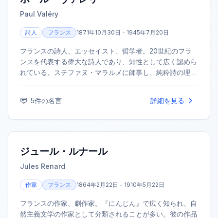
Paul Valéry
詩人
フランス
1871年10月30日 - 1945年7月20日
フランスの詩人、エッセイスト、哲学者。20世紀のフラ
ンスを代表する偉大な詩人であり、知性として広く認めら
れている。ステファヌ・マラルメに師事し、純粋詩の理論
を確立。1917年に長詩『若きパルク』を発表して文壇に復
帰。
5
件の名言
詳細を見る
ジュール・ルナール
Jules Renard
作家
フランス
1864年2月22日 - 1910年5月22日
フランスの作家、劇作家。『にんじん』で広く知られ、自
然主義文学の作家として分類されることが多い。彼の作品