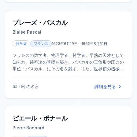
ブレーズ・パスカル
Blaise Pascal
哲学者
フランス
1623年6月19日 - 1662年8月19日
フランスの数学者、物理学者、哲学者。早熟の天才として
知られ、確率論の基礎を築き、パスカルの三角形や圧力の
単位「パスカル」にその名を残す。また、世界初の機械式
計算機を発明した一人でもある。後年は宗教・哲学に傾倒
し、遺稿集『パンセ』は今日でも広く読み継がれている。
6
件の名言
詳細を見る
ピエール・ボナール
Pierre Bonnard