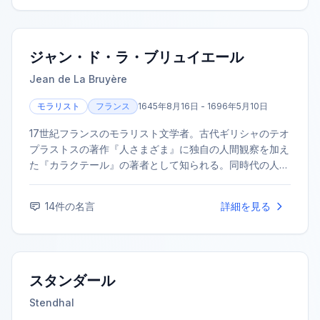
ジャン・ド・ラ・ブリュイエール
Jean de La Bruyère
モラリスト
フランス
1645年8月16日 - 1696年5月10日
17世紀フランスのモラリスト文学者。古代ギリシャのテオ
プラストスの著作『人さまざま』に独自の人間観察を加え
た『カラクテール』の著者として知られる。同時代の人々
を類型化し、その性格や振る舞いを辛辣かつ остроумно
(witfully) に描き出した。その作品は、人間性の普遍的な
14
件の名言
詳細を見る
探求として今日でも高く評価されている。
スタンダール
Stendhal