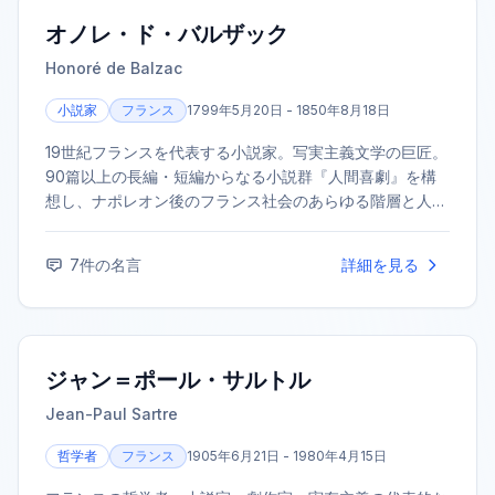
オノレ・ド・バルザック
Honoré de Balzac
小説家
フランス
1799年5月20日 - 1850年8月18日
19世紀フランスを代表する小説家。写実主義文学の巨匠。
90篇以上の長編・短編からなる小説群『人間喜劇』を構
想し、ナポレオン後のフランス社会のあらゆる階層と人間
模様を壮大なスケールで描き出した。その後の多くの作家
に影響を与えた。代表作に『ゴリオ爺さん』『谷間の百
7
件の名言
詳細を見る
合』などがある。
ジャン＝ポール・サルトル
Jean-Paul Sartre
哲学者
フランス
1905年6月21日 - 1980年4月15日