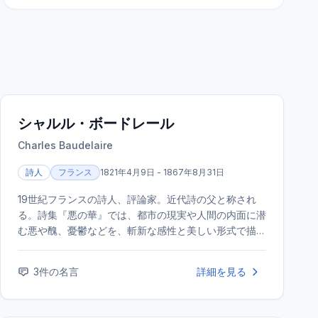
シャルル・ボードレール
Charles Baudelaire
詩人
フランス
1821年4月9日 - 1867年8月31日
19世紀フランスの詩人、評論家。近代詩の父と称され
る。詩集『悪の華』では、都市の現実や人間の内面に潜
む悪や醜、憂鬱などを、斬新な感性と美しい形式で描き
出し、後世の象徴主義をはじめとする文学・芸術に決定
的な影響を与えた。
3
件の名言
詳細を見る