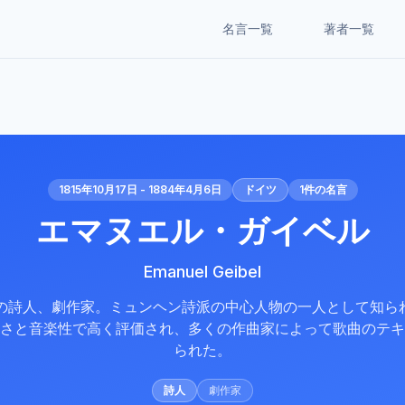
名言一覧
著者一覧
1815年10月17日 - 1884年4月6日
ドイツ
1
件の名言
エマヌエル・ガイベル
Emanuel Geibel
ツの詩人、劇作家。ミュンヘン詩派の中心人物の一人として知ら
さと音楽性で高く評価され、多くの作曲家によって歌曲のテキ
られた。
詩人
劇作家