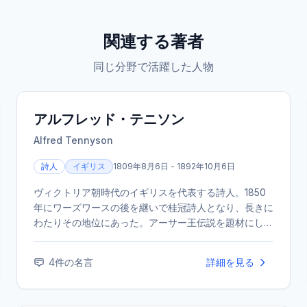
関連する著者
同じ分野で活躍した人物
アルフレッド・テニソン
Alfred Tennyson
詩人
イギリス
1809年8月6日 - 1892年10月6日
ヴィクトリア朝時代のイギリスを代表する詩人。1850
年にワーズワースの後を継いで桂冠詩人となり、長きに
わたりその地位にあった。アーサー王伝説を題材にした
『国王牧歌』や、友人の死を悼んだ長編詩『イン・メモ
リアム』などが有名。
4
件の名言
詳細を見る