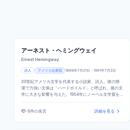
アーネスト・ヘミングウェイ
Ernest Hemingway
詩人
アメリカ合衆国
1899年7月21日 - 1961年7月2日
20世紀アメリカ文学を代表する小説家、詩人。彼の簡
潔で力強い文体は「ハードボイルド」と呼ばれ、後の文
学に大きな影響を与えた。1954年にノーベル文学賞を
受賞。代表作に『老人と海』『武器よさらば』などがあ
る。
6
件の名言
詳細を見る