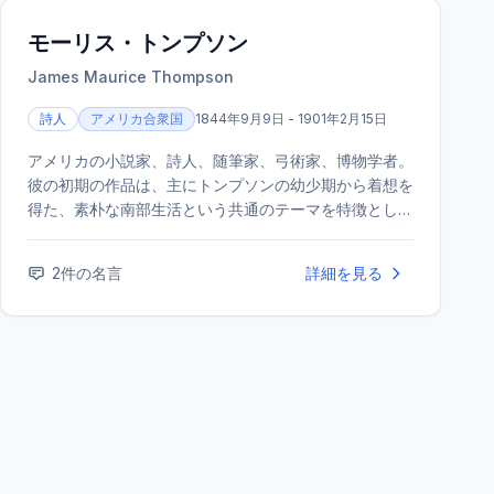
モーリス・トンプソン
James Maurice Thompson
詩人
アメリカ合衆国
1844年9月9日 - 1901年2月15日
アメリカの小説家、詩人、随筆家、弓術家、博物学者。
彼の初期の作品は、主にトンプソンの幼少期から着想を
得た、素朴な南部生活という共通のテーマを特徴として
いた。「Alice of Old Vincennes」の出版直後、肺炎の
ため亡くなった。
2
件の名言
詳細を見る