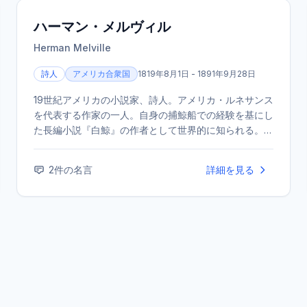
ハーマン・メルヴィル
Herman Melville
詩人
アメリカ合衆国
1819年8月1日 - 1891年9月28日
19世紀アメリカの小説家、詩人。アメリカ・ルネサンス
を代表する作家の一人。自身の捕鯨船での経験を基にし
た長編小説『白鯨』の作者として世界的に知られる。生
前は評価されなかったが、死後に再評価が進んだ。
2
件の名言
詳細を見る