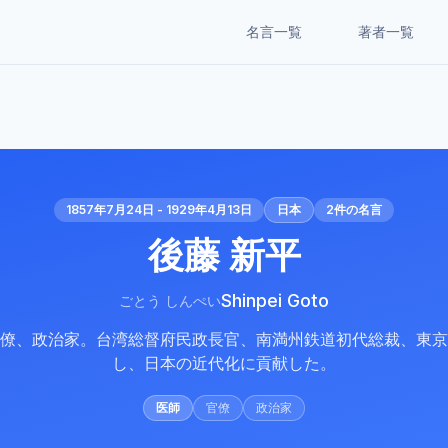
名言一覧
著者一覧
1857年7月24日 - 1929年4月13日
日本
2
件の名言
後藤 新平
Shinpei Goto
ごとう しんぺい
僚、政治家。台湾総督府民政長官、南満州鉄道初代総裁、東京
し、日本の近代化に貢献した。
医師
官僚
政治家