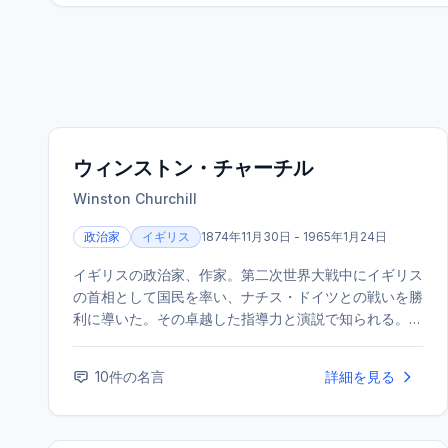
ウィンストン・チャーチル
Winston Churchill
政治家
イギリス
1874年11月30日 - 1965年1月24日
イギリスの政治家、作家。第二次世界大戦中にイギリス
の首相として国民を率い、ナチス・ドイツとの戦いを勝
利に導いた。その卓越した指導力と演説で知られる。ま
た、優れた作家・歴史家でもあり、1953年にノーベル
文学賞を受賞した。
10
件の名言
詳細を見る