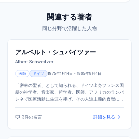
関連する著者
同じ分野で活躍した人物
アルベルト・シュバイツァー
Albert Schweitzer
医師
ドイツ
1875年1月14日 - 1965年9月4日
「密林の聖者」として知られる、ドイツ出身フランス国
籍の神学者、音楽家、哲学者、医師。アフリカのランバ
レネで医療活動に生涯を捧げ、その人道主義的貢献によ
り1952年にノーベル平和賞を受賞した。「生命への畏
敬」の思想を提唱し、20世紀を代表するヒューマニス
3
件の名言
詳細を見る
トの一人。