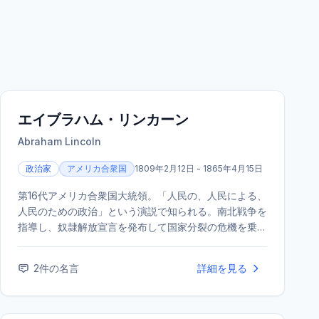
エイブラハム・リンカーン
Abraham Lincoln
政治家
アメリカ合衆国
1809年2月12日 - 1865年4月15日
第16代アメリカ合衆国大統領。「人民の、人民による、
人民のための政治」という演説で知られる。南北戦争を
指導し、奴隷解放宣言を発布して国家分裂の危機を乗り
越えたが、戦争終結直後に暗殺された。「偉大な解放
者」として、アメリカ史上最も尊敬される大統領の一人
2
件の名言
詳細を見る
である。