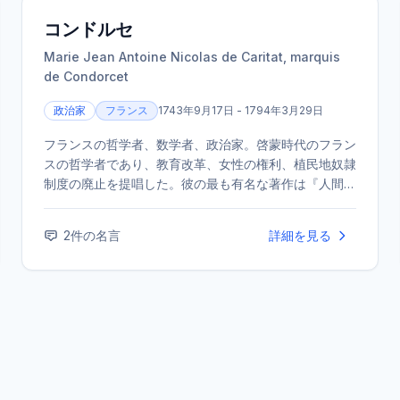
コンドルセ
Marie Jean Antoine Nicolas de Caritat, marquis
de Condorcet
政治家
フランス
1743年9月17日 - 1794年3月29日
フランスの哲学者、数学者、政治家。啓蒙時代のフラン
スの哲学者であり、教育改革、女性の権利、植民地奴隷
制度の廃止を提唱した。彼の最も有名な著作は『人間精
神進歩の歴史に関する試論』で、人類が完全に公正な文
明へと向かう楽観的な展望を描いている。
2
件の名言
詳細を見る