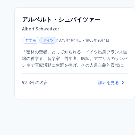
アルベルト・シュバイツァー
Albert Schweitzer
哲学者
ドイツ
1875年1月14日 - 1965年9月4日
「密林の聖者」として知られる、ドイツ出身フランス国
籍の神学者、音楽家、哲学者、医師。アフリカのランバ
レネで医療活動に生涯を捧げ、その人道主義的貢献によ
り1952年にノーベル平和賞を受賞した。「生命への畏
敬」の思想を提唱し、20世紀を代表するヒューマニス
3
件の名言
詳細を見る
トの一人。