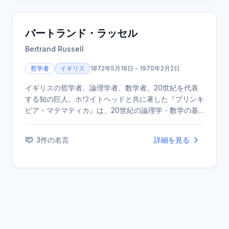
バートランド・ラッセル
Bertrand Russell
哲学者
イギリス
1872年5月18日 - 1970年2月2日
イギリスの哲学者、論理学者、数学者。20世紀を代表
する知の巨人。ホワイトヘッドと共に著した『プリンキ
ピア・マテマティカ』は、20世紀の論理学・数学の基
礎に大きな影響を与えた。また、生涯を通じて精力的な
社会批評・平和活動を行い、1950年にノーベル文学賞
3
件の名言
詳細を見る
を受賞した。