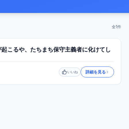
全
1
件
が起こるや、たちまち保守主義者に化けてし
詳細を見る
いいね
いいね