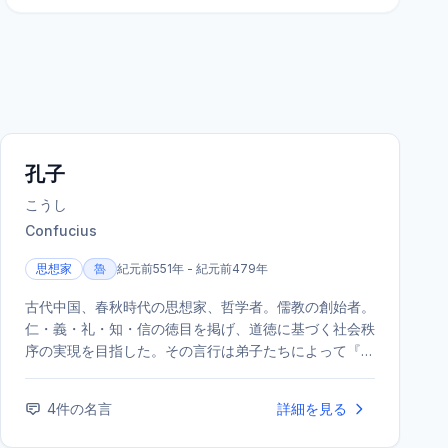
孔子
こうし
Confucius
思想家
魯
紀元前551年 - 紀元前479年
古代中国、春秋時代の思想家、哲学者。儒教の創始者。
仁・義・礼・知・信の徳目を掲げ、道徳に基づく社会秩
序の実現を目指した。その言行は弟子たちによって『論
語』にまとめられ、後世の東アジア世界に絶大な影響を
与えた。
4
件の名言
詳細を見る