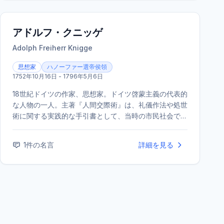
アドルフ・クニッゲ
Adolph Freiherr Knigge
思想家
ハノーファー選帝侯領
1752年10月16日 - 1796年5月6日
18世紀ドイツの作家、思想家。ドイツ啓蒙主義の代表的
な人物の一人。主著『人間交際術』は、礼儀作法や処世
術に関する実践的な手引書として、当時の市民社会で広
く読まれた。フリーメイソンやイルミナティのメンバー
としても知られる。
1
件の名言
詳細を見る