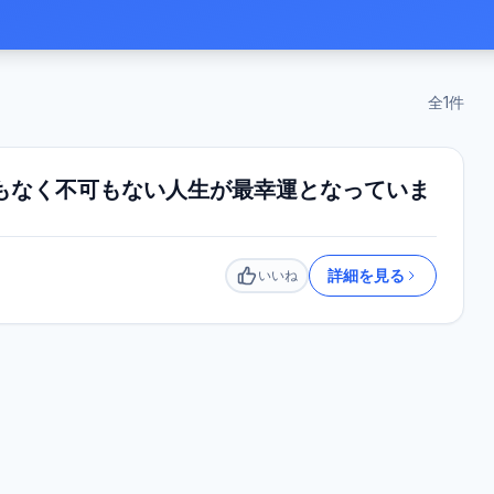
全
1
件
もなく不可もない人生が最幸運となっていま
詳細を見る
いいね
いいね