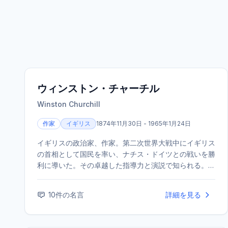
ウィンストン・チャーチル
Winston Churchill
作家
イギリス
1874年11月30日 - 1965年1月24日
イギリスの政治家、作家。第二次世界大戦中にイギリス
の首相として国民を率い、ナチス・ドイツとの戦いを勝
利に導いた。その卓越した指導力と演説で知られる。ま
た、優れた作家・歴史家でもあり、1953年にノーベル
文学賞を受賞した。
10
件の名言
詳細を見る