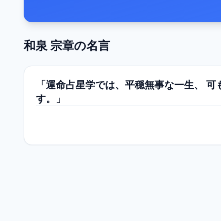
和泉 宗章
の名言
「運命占星学では、平穏無事な一生、 可
す。」