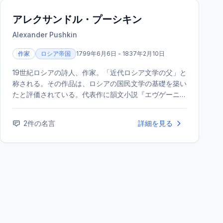
アレクサンドル・プーシキン
Alexander Pushkin
作家
ロシア帝国
1799年6月6日 - 1837年2月10日
19世紀ロシアの詩人、作家。「近代ロシア文学の父」と
称される。その作品は、ロシアの国民文学の基礎を築い
たと評価されている。代表作に韻文小説『エヴゲーニ
イ・オネーギン』、小説『大尉の娘』などがある。決闘
により37歳で夭折した。
2
件の名言
詳細を見る