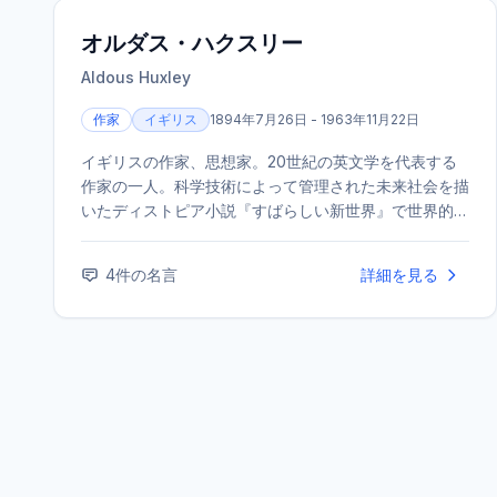
オルダス・ハクスリー
Aldous Huxley
作家
イギリス
1894年7月26日 - 1963年11月22日
イギリスの作家、思想家。20世紀の英文学を代表する
作家の一人。科学技術によって管理された未来社会を描
いたディストピア小説『すばらしい新世界』で世界的に
知られる。小説のほか、評論、詩、旅行記など、幅広い
分野で執筆活動を行った。
4
件の名言
詳細を見る