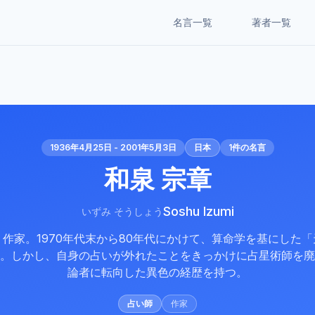
名言一覧
著者一覧
1936年4月25日 - 2001年5月3日
日本
1
件の名言
和泉 宗章
Soshu Izumi
いずみ そうしょう
作家。1970年代末から80年代にかけて、算命学を基にした
。しかし、自身の占いが外れたことをきっかけに占星術師を廃
論者に転向した異色の経歴を持つ。
占い師
作家