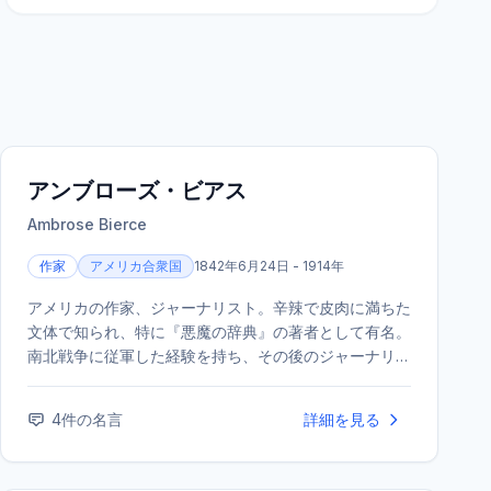
アンブローズ・ビアス
Ambrose Bierce
作家
アメリカ合衆国
1842年6月24日 - 1914年
アメリカの作家、ジャーナリスト。辛辣で皮肉に満ちた
文体で知られ、特に『悪魔の辞典』の著者として有名。
南北戦争に従軍した経験を持ち、その後のジャーナリス
ト活動でも健筆を振るった。1913年にメキシコ革命を取
材中に消息を絶ち、その最期は謎に包まれている。
4
件の名言
詳細を見る