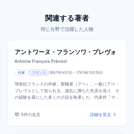
関連する著者
同じ分野で活躍した人物
アントワーヌ・フランソワ・プレヴォ
Antoine François Prévost
作家
フランス
1697年4月1日 - 1763年11月25日
18世紀フランスの作家、聖職者（アベ）。一般にアベ・
プレヴォとして知られる。波乱に満ちた生涯を送り、そ
の経験を基にした多くの小説を執筆した。代表作『マノ
ン・レスコー』は、フランス文学史上最も有名な恋愛小
説の一つとして知られる。
5
件の名言
詳細を見る