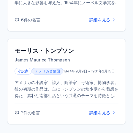
学に大きな影響を与えた。1954年にノーベル文学賞を
受賞。代表作に『老人と海』『武器よさらば』などがあ
る。
6
件の名言
詳細を見る
モーリス・トンプソン
James Maurice Thompson
小説家
アメリカ合衆国
1844年9月9日 - 1901年2月15日
アメリカの小説家、詩人、随筆家、弓術家、博物学者。
彼の初期の作品は、主にトンプソンの幼少期から着想を
得た、素朴な南部生活という共通のテーマを特徴として
いた。「Alice of Old Vincennes」の出版直後、肺炎の
ため亡くなった。
2
件の名言
詳細を見る