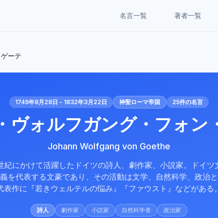
名言一覧
著者一覧
・ゲーテ
1749年8月28日 - 1832年3月22日
神聖ローマ帝国
25
件の名言
・ヴォルフガング・フォン
Johann Wolfgang von Goethe
19世紀にかけて活躍したドイツの詩人、劇作家、小説家。ドイツ
義を代表する文豪であり、その活動は文学、自然科学、政治と
代表作に『若きウェルテルの悩み』『ファウスト』などがある
詩人
劇作家
小説家
自然科学者
政治家