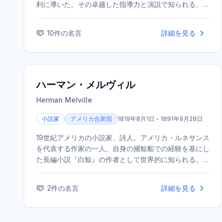
利に導いた。その卓越した指導力と演説で知られる。ま
た、優れた作家・歴史家でもあり、1953年にノーベル
文学賞を受賞した。
10
件の名言
詳細を見る
ハーマン・メルヴィル
Herman Melville
小説家
アメリカ合衆国
1819年8月1日 - 1891年9月28日
19世紀アメリカの小説家、詩人。アメリカ・ルネサンス
を代表する作家の一人。自身の捕鯨船での経験を基にし
た長編小説『白鯨』の作者として世界的に知られる。生
前は評価されなかったが、死後に再評価が進んだ。
2
件の名言
詳細を見る