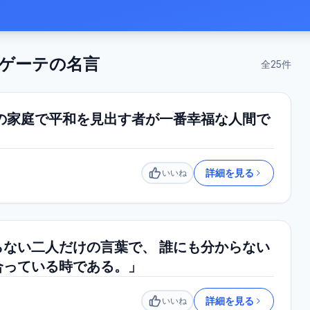
ゲーテ
の名言
全
25
件
の家庭で平和を見出す者が一番幸福な人間で
詳細を見る
いいね
いいね
ない二人だけの言葉で、 誰にも分からない
合っている時である。」
詳細を見る
いいね
いいね