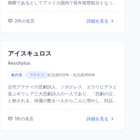
猥褻であるとしてアメリカ国内で長年発禁処分となって
いた。代表作に『北回帰線』『南回帰線』などがある。
2
件の名言
詳細を見る
アイスキュロス
Aeschylus
劇作家
アテナイ
紀元前525年 - 紀元前456年
古代アテナイの悲劇詩人。ソポクレス、エウリピデスと
並ぶギリシア三大悲劇詩人の一人であり、「悲劇の父」
と称される。俳優の数を一人から二人に増やし、対話の
重要性を高めるなど、演劇の形式に革新をもたらした。
代表作に『オレステイア』三部作などがある。
1
件の名言
詳細を見る