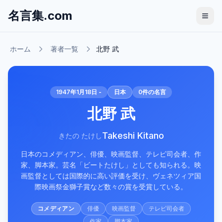
名言集.com
ホーム
著者一覧
北野 武
1947年1月18日 -
日本
0
件の名言
北野 武
Takeshi Kitano
きたの たけし
日本のコメディアン、俳優、映画監督、テレビ司会者、作
家、脚本家。芸名「ビートたけし」としても知られる。映
画監督としては国際的に高い評価を受け、ヴェネツィア国
際映画祭金獅子賞など数々の賞を受賞している。
コメディアン
俳優
映画監督
テレビ司会者
作家
脚本家