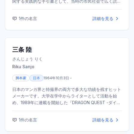
関する実践的な手引書として、当時の市民社会で広く読ま
れた。フリーメイソンやイルミナティのメンバーとしても
知られる。
1
件の名言
詳細を見る
三条 陸
さんじょう りく
Riku Sanjo
脚本家
日本
1964年10月3日 -
日本のマンガ界と特撮界の両方で多大な功績を残すヒット
メーカーです。大学在学中からライターとして活動を始
め、1989年に連載を開始した『DRAGON QUEST -ダイの
大冒険-』の原作で一躍脚光を浴びました。その後も『冒
険王ビィト』などのヒット作を世に送り出しています。
1
件の名言
詳細を見る
また、脚本家としての評価も極めて高く、特撮テレビドラ
マ『仮面ライダーW』や『獣電戦隊キョウリュウジャー』