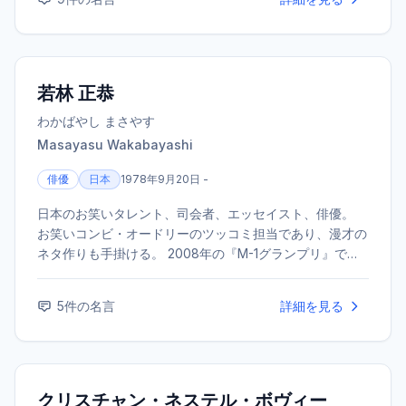
して、教育や家族をテーマにした作品を多数手がけた。
若林 正恭
わかばやし まさやす
Masayasu Wakabayashi
俳優
日本
1978年9月20日 -
日本のお笑いタレント、司会者、エッセイスト、俳優。
お笑いコンビ・オードリーのツッコミ担当であり、漫才の
ネタ作りも手掛ける。 2008年の『M-1グランプリ』で敗
者復活戦から準優勝を果たしブレイク。 文筆家としても
高く支持されており、2018年にはエッセイ『表参道のセ
5
件の名言
詳細を見る
レブ犬とカバーニャ要塞の野良犬』で第3回斎藤茂太賞を
受賞した。 その他の代表作にベストセラーとなった『社
会人大学人見知り学部 卒業見込』や『ナナメの夕暮れ』
などがある。 また、俳優として出演した映画『ひまわり
と子犬の7日間』で第37回日本アカデミー賞話題賞を受
クリスチャン・ネステル・ボヴィー