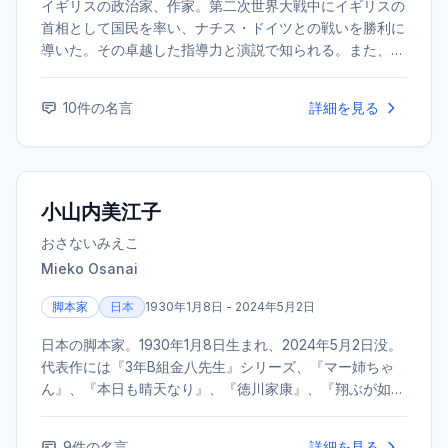
イギリスの政治家、作家。第二次世界大戦中にイギリスの
首相として国民を率い、ナチス・ドイツとの戦いを勝利に
導いた。その卓越した指導力と演説で知られる。また、優
れた作家・歴史家でもあり、1953年にノーベル文学賞を受
賞した。
10
件の名言
詳細を見る
小山内美江子
おさないみえこ
Mieko Osanai
脚本家
日本
1930年1月8日 - 2024年5月2日
日本の脚本家。1930年1月8日生まれ、2024年5月2日没。
代表作には『3年B組金八先生』シリーズ、『マー姉ちゃ
ん』、『本日も晴天なり』、『徳川家康』、『翔ぶが如
く』などがある。本名は笹平美江子（ささひらみえこ）。
長男は俳優の利重剛。テレビドラマ界を代表する脚本家と
9
件の名言
詳細を見る