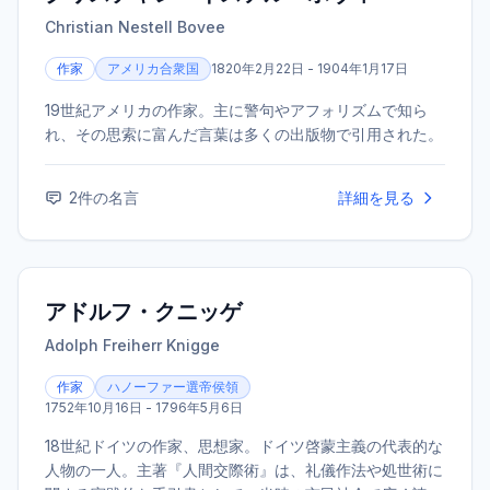
賞。 パーソナリティを務めるラジオ『オードリーのオー
Christian Nestell Bovee
ルナイトニッポン』は、放送開始から15年を超える長寿番
組として絶大な人気を誇る。
作家
アメリカ合衆国
1820年2月22日 - 1904年1月17日
19世紀アメリカの作家。主に警句やアフォリズムで知ら
れ、その思索に富んだ言葉は多くの出版物で引用された。
2
件の名言
詳細を見る
アドルフ・クニッゲ
Adolph Freiherr Knigge
作家
ハノーファー選帝侯領
1752年10月16日 - 1796年5月6日
18世紀ドイツの作家、思想家。ドイツ啓蒙主義の代表的な
人物の一人。主著『人間交際術』は、礼儀作法や処世術に