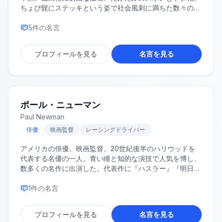
ちょび髭にステッキという姿で社会風刺に満ちた数々のサ
イレント映画を製作・主演し、世界的な人気を博した。
5
件の名言
プロフィールを見る
名言を見る
ポール・ニューマン
Paul Newman
俳優
映画監督
レーシングドライバー
アメリカの俳優、映画監督。20世紀後半のハリウッドを
代表する名優の一人。青い瞳と知的な演技で人気を博し、
数多くの名作に出演した。代表作に『ハスラー』『明日に
向って撃て！』などがある。慈善活動家としても知られ
る。
1
件の名言
プロフィールを見る
名言を見る