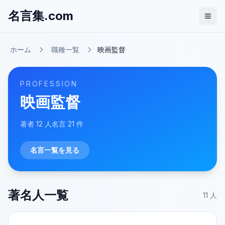
名言集.com
ホーム
職種一覧
映画監督
PROFESSION
映画監督
著者
12
人
名言
21
件
名言一覧を見る
著名人一覧
11
人