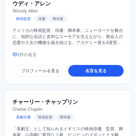
ウディ・アレン
Woody Allen
映画監督
俳優
脚本家
アメリカの映画監督、俳優、脚本家。ニューヨークを舞台
に、知的な会話と皮肉なユーモアを交えながら、都会人の
恋愛や人生の機微を描き続ける。アカデミー賞を4度受賞
するなど、映画界で最も尊敬される監督の一人。
2
件の名言
プロフィールを見る
名言を見る
チャーリー・チャップリン
Charlie Chaplin
喜劇俳優
映画監督
脚本家
「喜劇王」として知られるイギリスの映画俳優、監督、脚
本家。山高帽に窮屈な上着、だぶだぶのズボンとドタ靴、