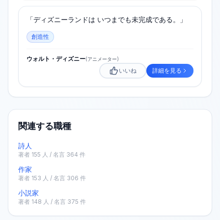
「ディズニーランドは いつまでも未完成である。」
創造性
ウォルト・ディズニー
(
アニメーター
)
いいね
詳細を見る
関連する職種
詩人
著者
155
人 / 名言
364
件
作家
著者
153
人 / 名言
306
件
小説家
著者
148
人 / 名言
375
件