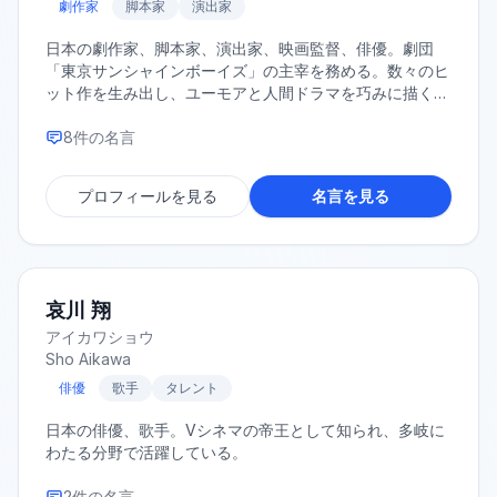
劇作家
脚本家
演出家
日本の劇作家、脚本家、演出家、映画監督、俳優。劇団
「東京サンシャインボーイズ」の主宰を務める。数々のヒ
ット作を生み出し、ユーモアと人間ドラマを巧みに描く作
風で知られる。
8
件の名言
プロフィールを見る
名言を見る
哀川 翔
アイカワショウ
Sho Aikawa
俳優
歌手
タレント
日本の俳優、歌手。Vシネマの帝王として知られ、多岐に
わたる分野で活躍している。
2
件の名言