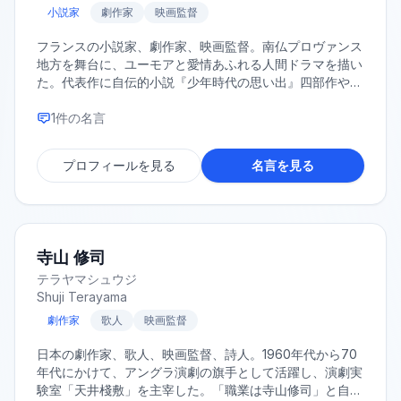
小説家
劇作家
映画監督
フランスの小説家、劇作家、映画監督。南仏プロヴァンス
地方を舞台に、ユーモアと愛情あふれる人間ドラマを描い
た。代表作に自伝的小説『少年時代の思い出』四部作や、
戯曲『ファニー』三部作などがある。アカデミー・フラン
セーズ会員。
1
件の名言
プロフィールを見る
名言を見る
寺山 修司
テラヤマシュウジ
Shuji Terayama
劇作家
歌人
映画監督
日本の劇作家、歌人、映画監督、詩人。1960年代から70
年代にかけて、アングラ演劇の旗手として活躍し、演劇実
験室「天井棧敷」を主宰した。「職業は寺山修司」と自称