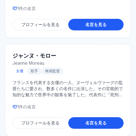
するほど、多岐にわたる分野で独創的な活動を展開した。
1
件の名言
プロフィールを見る
名言を見る
ジャンヌ・モロー
Jeanne Moreau
女優
歌手
映画監督
フランスを代表する女優の一人。ヌーヴェルヴァーグの監
督たちに愛され、数多くの名作に出演した。その官能的で
知的な魅力で世界中の観客を魅了した。代表作に『死刑台
のエレベーター』『突然炎のごとく』などがある。
1
件の名言
プロフィールを見る
名言を見る