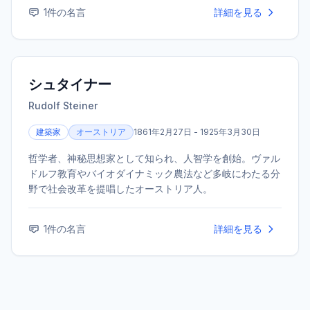
エーレ』は、後世のヨーロッパ詩人に絶大な影響を与え
1
件の名言
詳細を見る
た。
シュタイナー
Rudolf Steiner
建築家
オーストリア
1861年2月27日 - 1925年3月30日
哲学者、神秘思想家として知られ、人智学を創始。ヴァル
ドルフ教育やバイオダイナミック農法など多岐にわたる分
野で社会改革を提唱したオーストリア人。
1
件の名言
詳細を見る