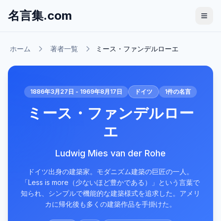
名言集.com
ホーム
著者一覧
ミース・ファンデルローエ
1886年3月27日 - 1969年8月17日
ドイツ
1
件の名言
ミース・ファンデルロー
エ
Ludwig Mies van der Rohe
ドイツ出身の建築家。モダニズム建築の巨匠の一人。
「Less is more（少ないほど豊かである）」という言葉で
知られ、シンプルで機能的な建築様式を追求した。アメリ
カに帰化後も多くの建築作品を手掛けた。