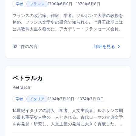
学者
フランス
1790年6月9日 - 1870年5月8日
フランスの政治家、作家、学者。ソルボンヌ大学の教授を
務め、フランス文学史の研究で知られる。七月王政期には
公共教育大臣を務めた。アカデミー・フランセーズ会員。
1
件の名言
詳細を見る
ペトラルカ
Petrarch
学者
イタリア
1304年7月20日 - 1374年7月19日
14世紀イタリアの詩人、学者、人文主義者。ルネサンス期
の最も重要な人物の一人とされる。古代ローマの古典文学
を再発見・研究し、人文主義の発展に大きく貢献した。理
想の女性ラウラへの愛をうたったソネット集『カンツォニ