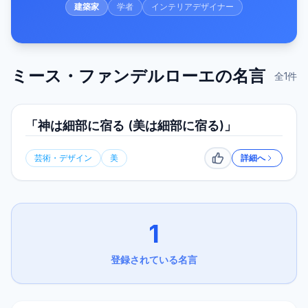
建築家
学者
インテリアデザイナー
ミース・ファンデルローエ
の名言
全
1
件
「神は細部に宿る (美は細部に宿る)」
芸術・デザイン
美
詳細へ
いいね
1
登録されている名言