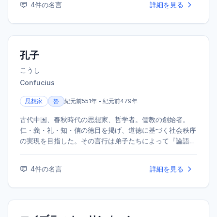
4
件の名言
詳細を見る
孔子
こうし
Confucius
思想家
魯
紀元前551年 - 紀元前479年
古代中国、春秋時代の思想家、哲学者。儒教の創始者。
仁・義・礼・知・信の徳目を掲げ、道徳に基づく社会秩序
の実現を目指した。その言行は弟子たちによって『論語』
にまとめられ、後世の東アジア世界に絶大な影響を与え
た。
4
件の名言
詳細を見る