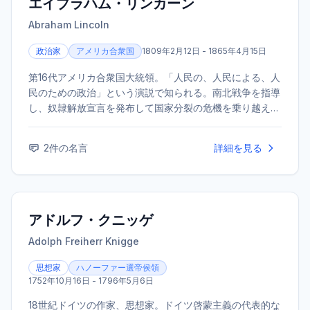
エイブラハム・リンカーン
Abraham Lincoln
政治家
アメリカ合衆国
1809年2月12日 - 1865年4月15日
第16代アメリカ合衆国大統領。「人民の、人民による、人
民のための政治」という演説で知られる。南北戦争を指導
し、奴隷解放宣言を発布して国家分裂の危機を乗り越えた
が、戦争終結直後に暗殺された。「偉大な解放者」とし
て、アメリカ史上最も尊敬される大統領の一人である。
2
件の名言
詳細を見る
アドルフ・クニッゲ
Adolph Freiherr Knigge
思想家
ハノーファー選帝侯領
1752年10月16日 - 1796年5月6日
18世紀ドイツの作家、思想家。ドイツ啓蒙主義の代表的な