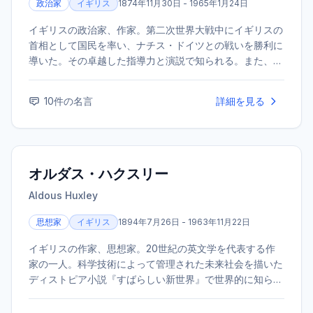
政治家
イギリス
1874年11月30日 - 1965年1月24日
イギリスの政治家、作家。第二次世界大戦中にイギリスの
首相として国民を率い、ナチス・ドイツとの戦いを勝利に
導いた。その卓越した指導力と演説で知られる。また、優
れた作家・歴史家でもあり、1953年にノーベル文学賞を受
賞した。
10
件の名言
詳細を見る
オルダス・ハクスリー
Aldous Huxley
思想家
イギリス
1894年7月26日 - 1963年11月22日
イギリスの作家、思想家。20世紀の英文学を代表する作
家の一人。科学技術によって管理された未来社会を描いた
ディストピア小説『すばらしい新世界』で世界的に知られ
る。小説のほか、評論、詩、旅行記など、幅広い分野で執
筆活動を行った。