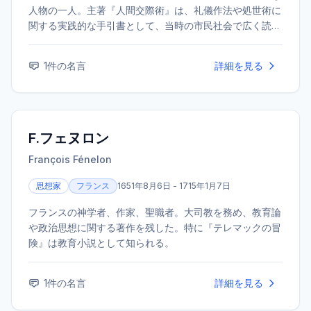
人物の一人。主著『人間交際術』は、礼儀作法や処世術に
関する実践的な手引書として、当時の市民社会で広く読ま
れた。フリーメイソンやイルミナティのメンバーとしても
知られる。
1
件の名言
詳細を見る
F.フェヌロン
François Fénelon
思想家
フランス
1651年8月6日 - 1715年1月7日
フランスの神学者、作家、聖職者。大司教を務め、教育論
や政治思想に関する著作を残した。特に『テレマックの冒
険』は教育小説として知られる。
1
件の名言
詳細を見る