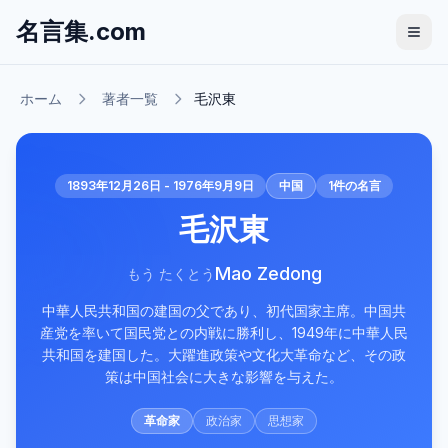
名言集.com
ホーム
著者一覧
毛沢東
1893年12月26日 - 1976年9月9日
中国
1
件の名言
毛沢東
Mao Zedong
もう たくとう
中華人民共和国の建国の父であり、初代国家主席。中国共
産党を率いて国民党との内戦に勝利し、1949年に中華人民
共和国を建国した。大躍進政策や文化大革命など、その政
策は中国社会に大きな影響を与えた。
革命家
政治家
思想家