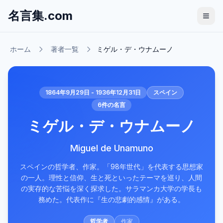
名言集.com
ホーム
著者一覧
ミゲル・デ・ウナムーノ
1864年9月29日 - 1936年12月31日
スペイン
6
件の名言
ミゲル・デ・ウナムーノ
Miguel de Unamuno
スペインの哲学者、作家。「98年世代」を代表する思想家
の一人。理性と信仰、生と死といったテーマを巡り、人間
の実存的な苦悩を深く探求した。サラマンカ大学の学長も
務めた。代表作に『生の悲劇的感情』がある。
哲学者
作家