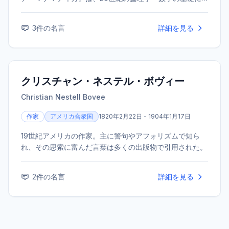
大きな影響を与えた。また、生涯を通じて精力的な社会批
評・平和活動を行い、1950年にノーベル文学賞を受賞し
3
件の名言
詳細を見る
た。
クリスチャン・ネステル・ボヴィー
Christian Nestell Bovee
作家
アメリカ合衆国
1820年2月22日 - 1904年1月17日
19世紀アメリカの作家。主に警句やアフォリズムで知ら
れ、その思索に富んだ言葉は多くの出版物で引用された。
2
件の名言
詳細を見る