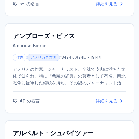
5
件の名言
詳細を見る
アンブローズ・ビアス
Ambrose Bierce
作家
アメリカ合衆国
1842年6月24日 - 1914年
アメリカの作家、ジャーナリスト。辛辣で皮肉に満ちた文
体で知られ、特に『悪魔の辞典』の著者として有名。南北
戦争に従軍した経験を持ち、その後のジャーナリスト活動
でも健筆を振るった。1913年にメキシコ革命を取材中に消
息を絶ち、その最期は謎に包まれている。
4
件の名言
詳細を見る
アルベルト・シュバイツァー