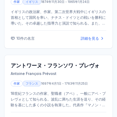
作家
イギリス
1874年11月30日 - 1965年1月24日
イギリスの政治家、作家。第二次世界大戦中にイギリスの
首相として国民を率い、ナチス・ドイツとの戦いを勝利に
導いた。その卓越した指導力と演説で知られる。また、優
れた作家・歴史家でもあり、1953年にノーベル文学賞を受
賞した。
10
件の名言
詳細を見る
アントワーヌ・フランソワ・プレヴォ
Antoine François Prévost
作家
フランス
1697年4月1日 - 1763年11月25日
18世紀フランスの作家、聖職者（アベ）。一般にアベ・プ
レヴォとして知られる。波乱に満ちた生涯を送り、その経
験を基にした多くの小説を執筆した。代表作『マノン・レ
スコー』は、フランス文学史上最も有名な恋愛小説の一つ
として知られる。