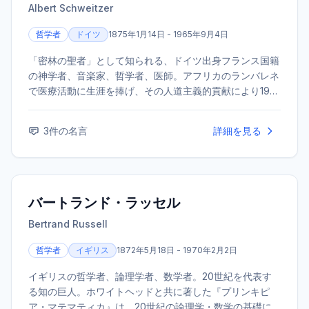
Albert Schweitzer
哲学者
ドイツ
1875年1月14日 - 1965年9月4日
「密林の聖者」として知られる、ドイツ出身フランス国籍
の神学者、音楽家、哲学者、医師。アフリカのランバレネ
で医療活動に生涯を捧げ、その人道主義的貢献により1952
年にノーベル平和賞を受賞した。「生命への畏敬」の思想
を提唱し、20世紀を代表するヒューマニストの一人。
3
件の名言
詳細を見る
バートランド・ラッセル
Bertrand Russell
哲学者
イギリス
1872年5月18日 - 1970年2月2日
イギリスの哲学者、論理学者、数学者。20世紀を代表す
る知の巨人。ホワイトヘッドと共に著した『プリンキピ
ア・マテマティカ』は、20世紀の論理学・数学の基礎に