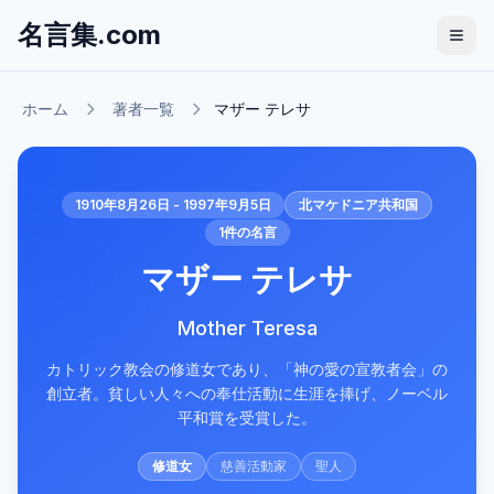
名言集.com
ホーム
著者一覧
マザー テレサ
1910年8月26日 - 1997年9月5日
北マケドニア共和国
1
件の名言
マザー テレサ
Mother Teresa
カトリック教会の修道女であり、「神の愛の宣教者会」の
創立者。貧しい人々への奉仕活動に生涯を捧げ、ノーベル
平和賞を受賞した。
修道女
慈善活動家
聖人