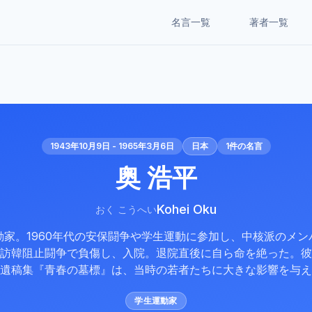
名言一覧
著者一覧
1943年10月9日 - 1965年3月6日
日本
1
件の名言
奥 浩平
Kohei Oku
おく こうへい
動家。1960年代の安保闘争や学生運動に参加し、中核派のメン
訪韓阻止闘争で負傷し、入院。退院直後に自ら命を絶った。彼
遺稿集『青春の墓標』は、当時の若者たちに大きな影響を与え
学生運動家