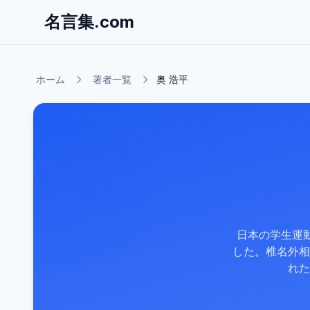
名言集.com
ホーム
著者一覧
奥 浩平
日本の学生運
した。椎名外相
れた