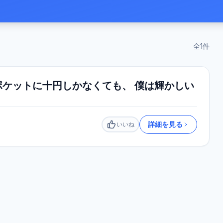
全
1
件
ケットに十円しかなくても、 僕は輝かしい
詳細を見る
いいね
いいね