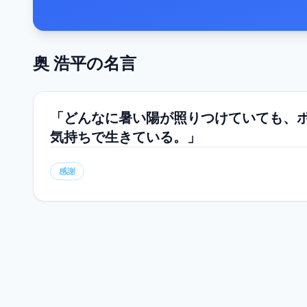
奥 浩平
の名言
「どんなに暑い陽が照りつけていても、ポ
気持ちで生きている。」
感謝