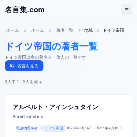
名言集.com
ホーム
ホーム
著者一覧
地域
ドイツ帝国
ドイツ帝国の著者一覧
ドイツ帝国出身の著名人・偉人の一覧です
名言を見る
2
人中
1
～
2
人を表示
アルベルト・アインシュタイン
Albert Einstein
理論物理学者
ドイツ帝国
1879年3月14日 - 1955年4月18日