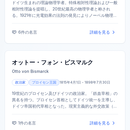
ドイツ生まれの理論物理学者。特殊相対性理論および一般
相対性理論を提唱し、20世紀最高の物理学者と称され
る。1921年に光電効果の法則の発見によりノーベル物理学
賞を受賞した。その業績は物理学の認識を根本から変え
た。
6
件の名言
詳細を見る
オットー・フォン・ビスマルク
Otto von Bismarck
政治家
プロイセン王国
1815年4月1日 - 1898年7月30日
19世紀のプロイセン及びドイツの政治家。「鉄血宰相」の
異名を持つ。プロイセン首相としてドイツ統一を主導し、
ドイツ帝国初代宰相となった。現実主義的な外交政策（レ
アルポリティーク）を展開し、ヨーロッパの国際関係に大
きな影響を与えた。
1
件の名言
詳細を見る