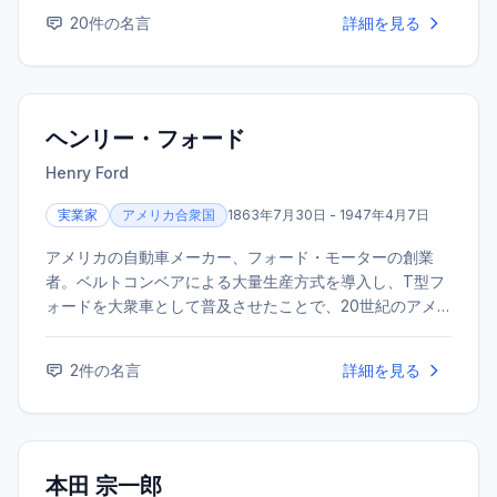
20
件の名言
詳細を見る
ヘンリー・フォード
Henry Ford
実業家
アメリカ合衆国
1863年7月30日 - 1947年4月7日
アメリカの自動車メーカー、フォード・モーターの創業
者。ベルトコンベアによる大量生産方式を導入し、T型フ
ォードを大衆車として普及させたことで、20世紀のアメ
リカ社会に大きな変革をもたらした。近代的な経営者とし
て、また技術革新者として知られる。
2
件の名言
詳細を見る
本田 宗一郎