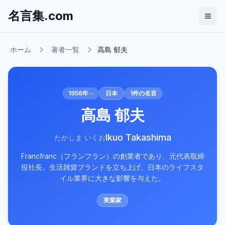
名言集.com
ホーム
著者一覧
高島 郁夫
1956年 -
日本
1
件の名言
高島 郁夫
Ikuo Takashima
たかしま いくお
Francfranc（フランフラン）の創業者であり、元代表取締
役社長。生活雑貨ブランドを立ち上げ、日本のライフスタ
イル業界に大きな影響を与えた。
実業家