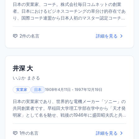
日本の実業家、コーチ。株式会社毎日コムネットの創業
者。日本におけるビジネスコーチングの草分け的存在であ
り、国際コーチ連盟から日本人初のマスター認定コーチと
して認められた。※同姓同名の著名人が複数存在するた
め、名言の主と異なる可能性があります。
2
件の名言
詳細を見る
井深 大
いぶか まさる
実業家
日本
1908年4月11日 - 1997年12月19日
日本の実業家であり、世界的な電機メーカー「ソニー」の
共同創業者です。早稲田大学理工学部在学中から「天才発
明家」として名を馳せ、戦後の1946年に盛田昭夫氏と共
に東京通信工業（現ソニー）を設立しました。 技術者と
して「他人のやらないことをやる」という不屈の精神を持
1
件の名言
詳細を見る
ち、日本初のテープレコーダーやトランジスタラジオ、ト