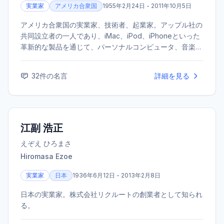
実業家
アメリカ合衆国
1955年2月24日 - 2011年10月5日
アメリカ合衆国の実業家、技術者、起業家。アップル社の
共同設立者の一人であり、iMac、iPod、iPhoneといった
革新的な製品を通じて、パーソナルコンピュータ、音楽、
携帯電話の各業界に革命をもたらした。ピクサー・アニメ
ーション・スタジオの設立者としても知られる。
32
件の名言
詳細を見る
江副 浩正
えぞえ ひろまさ
Hiromasa Ezoe
実業家
日本
1936年6月12日 - 2013年2月8日
日本の実業家。株式会社リクルートの創業者として知られ
る。