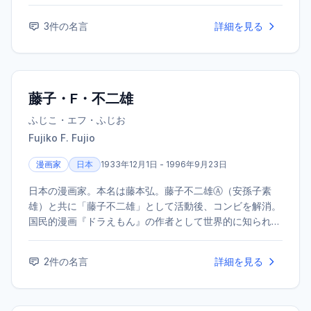
をテーマにした『リアル』など、数々のヒット作を発表し
ている。
3
件の名言
詳細を見る
藤子・F・不二雄
ふじこ・エフ・ふじお
Fujiko F. Fujio
漫画家
日本
1933年12月1日 - 1996年9月23日
日本の漫画家。本名は藤本弘。藤子不二雄Ⓐ（安孫子素
雄）と共に「藤子不二雄」として活動後、コンビを解消。
国民的漫画『ドラえもん』の作者として世界的に知られる
ほか、『パーマン』『キテレツ大百科』など、数多くの子
供向けSF漫画の傑作を生み出した。
2
件の名言
詳細を見る