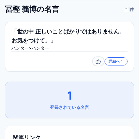
冨樫 義博
の名言
全
1
件
「世の中 正しいことばかりではありません。
お気をつけて。」
ハンター×ハンター
詳細へ
いいね
1
登録されている名言
関連リンク