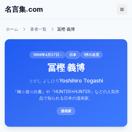
名言集.com
ホーム
著者一覧
冨樫 義博
1966年4月27日 -
日本
1
件の名言
冨樫 義博
Yoshihiro Togashi
とがし よしひろ
『幽☆遊☆白書』や『HUNTER×HUNTER』などの人気作
品で知られる日本の漫画家。
漫画家