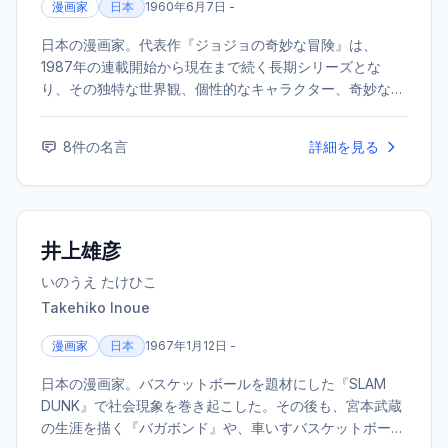
漫画家
日本
1960年6月7日 -
日本の漫画家。代表作『ジョジョの奇妙な冒険』は、
1987年の連載開始から現在まで続く長期シリーズとな
り、その独特な世界観、個性的なキャラクター、奇妙な擬
音などで世界中に多くのファンを持つ。
8
件の名言
詳細を見る
井上雄彦
いのうえ たけひこ
Takehiko Inoue
漫画家
日本
1967年1月12日 -
日本の漫画家。バスケットボールを題材にした『SLAM
DUNK』で社会現象を巻き起こした。その後も、宮本武蔵
の生涯を描く『バガボンド』や、車いすバスケットボール