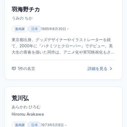
羽海野チカ
うみの ちか
漫画家
日本
1965年8月30日 -
東京都出身。グッズデザイナーやイラストレーターを経
て、2000年に『ハチミツとクローバー』でデビュー。美
大生の青春を描いた同作は、アニメ化や実写映画化もされ
る大ヒットとなり、少女漫画の枠を超えて幅広い層から支
持を集めました。2007年からは将棋界を舞台にした『3月
1
件の名言
詳細を見る
のライオン』を連載し、マンガ大賞や手塚治虫文化賞マン
ガ大賞など数々の主要な賞を受賞。キャラクターの繊細な
心理描写と、温かみのある絵柄の中に鋭い人生観を織り交
ぜた物語が特徴です。読者の心に寄り添うような優しい世
界観と、時に厳しくも愛のある言葉で多くのファンを魅了
荒川弘
し続けている。
あらかわ ひろむ
Hiromu Arakawa
漫画家
日本
1973年5月8日 -