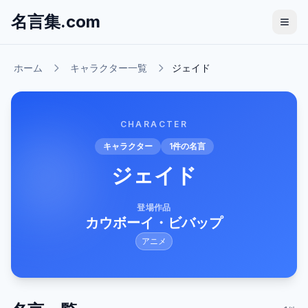
名言集.com
ホーム
キャラクター一覧
ジェイド
CHARACTER
キャラクター
1
件の名言
ジェイド
登場作品
カウボーイ・ビバップ
アニメ