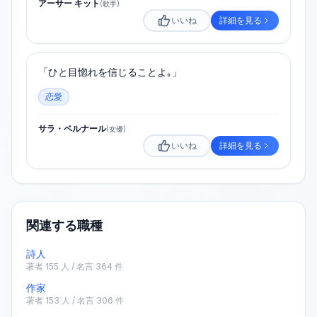
アーサー キット
(
歌手
)
いいね
詳細を見る
「ひと目惚れを信じることよ｡」
恋愛
サラ・ベルナール
(
女優
)
いいね
詳細を見る
関連する職種
詩人
著者
155
人 / 名言
364
件
作家
著者
153
人 / 名言
306
件