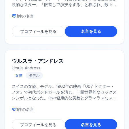
説的なスター。「眼差しで演技をする」と称され、数々の
映画に出演し、アカデミー主演女優賞に3度ノミネートさ
れた。1941年に36歳の若さで女優業を引退。
1
件の名言
プロフィールを見る
名言を見る
ウルスラ・アンドレス
Ursula Andress
女優
モデル
スイスの女優、モデル。1962年の映画『007 ドクター・
ノオ』で初代ボンドガールを演じ、一躍世界的なセックス
シンボルとなった。その健康的な美貌とグラマラスなスタ
イルで、1960年代を代表する女優の一人として活躍し
た。
1
件の名言
プロフィールを見る
名言を見る