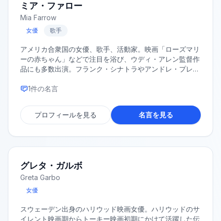
ミア・ファロー
Mia Farrow
女優
歌手
アメリカ合衆国の女優、歌手、活動家。映画「ローズマリ
ーの赤ちゃん」などで注目を浴び、ウディ・アレン監督作
品にも多数出演。フランク・シナトラやアンドレ・プレヴ
ィンとの結婚歴があり、多くの養子を含む大家族の母とし
ても知られる。2000年にはユニセフ親善大使に就任し、
1
件の名言
人道支援活動にも積極的に取り組んでいる。1998年に自
伝『ミア・ファロー自伝 去りゆくものたち』を出版。
プロフィールを見る
名言を見る
グレタ・ガルボ
Greta Garbo
女優
スウェーデン出身のハリウッド映画女優。ハリウッドのサ
イレント映画期からトーキー映画初期にかけて活躍した伝