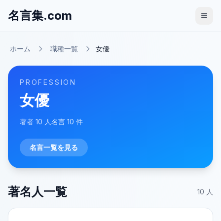
名言集.com
ホーム
職種一覧
女優
PROFESSION
女優
著者
10
人
名言
10
件
名言一覧を見る
著名人一覧
10
人