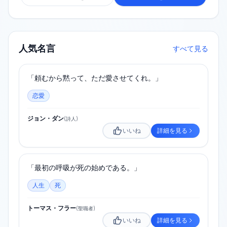
人気名言
すべて見る
「頼むから黙って、ただ愛させてくれ。」
恋愛
ジョン・ダン
(
詩人
)
いいね
詳細を見る
「最初の呼吸が死の始めである。」
人生
死
トーマス・フラー
(
聖職者
)
いいね
詳細を見る