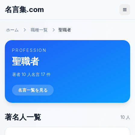
名言集.com
ホーム
職種一覧
聖職者
PROFESSION
聖職者
著者
10
人
名言
17
件
名言一覧を見る
著名人一覧
10
人