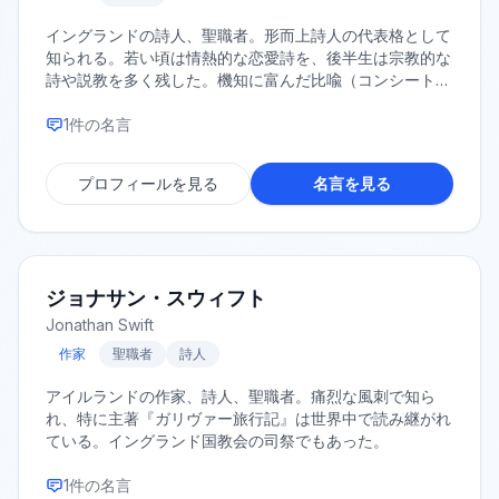
イングランドの詩人、聖職者。形而上詩人の代表格として
知られる。若い頃は情熱的な恋愛詩を、後半生は宗教的な
詩や説教を多く残した。機知に富んだ比喩（コンシート）
や、劇的な独白形式が特徴。「何人（なんぴと）も一島に
てはあらず」や「誰がために鐘は鳴る」といった有名なフ
1
件の名言
レーズは彼の説教に由来する。
プロフィールを見る
名言を見る
ジョナサン・スウィフト
Jonathan Swift
作家
聖職者
詩人
アイルランドの作家、詩人、聖職者。痛烈な風刺で知ら
れ、特に主著『ガリヴァー旅行記』は世界中で読み継がれ
ている。イングランド国教会の司祭でもあった。
1
件の名言