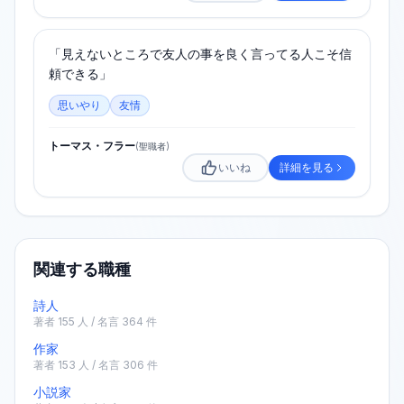
「見えないところで友人の事を良く言ってる人こそ信
頼できる」
思いやり
友情
トーマス・フラー
(
聖職者
)
いいね
詳細を見る
関連する職種
詩人
著者
155
人 / 名言
364
件
作家
著者
153
人 / 名言
306
件
小説家