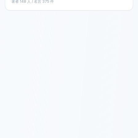
著者
148
人 / 名言
375
件