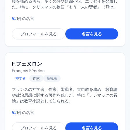
授を務める傍ら、多くの詩や短編小説、エッセイを発表し
た。特に、クリスマスの物語『もう一人の賢者』（The
Other Wise Man）の作者として広く知られている。
1
件の名言
プロフィールを見る
名言を見る
F.フェヌロン
François Fénelon
神学者
作家
聖職者
フランスの神学者、作家、聖職者。大司教を務め、教育論
や政治思想に関する著作を残した。特に『テレマックの冒
険』は教育小説として知られる。
1
件の名言
プロフィールを見る
名言を見る