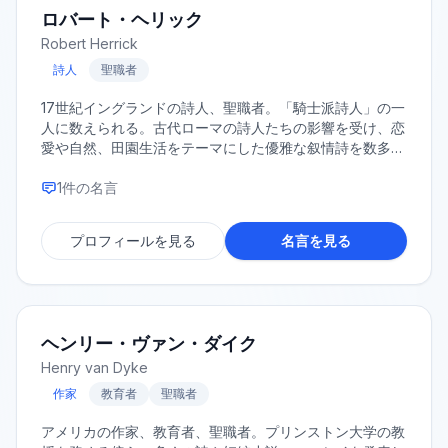
ロバート・ヘリック
Robert Herrick
詩人
聖職者
17世紀イングランドの詩人、聖職者。「騎士派詩人」の一
人に数えられる。古代ローマの詩人たちの影響を受け、恋
愛や自然、田園生活をテーマにした優雅な叙情詩を数多く
残した。代表作に詩集『ヘスペリデス』がある。
1
件の名言
プロフィールを見る
名言を見る
ヘンリー・ヴァン・ダイク
Henry van Dyke
作家
教育者
聖職者
アメリカの作家、教育者、聖職者。プリンストン大学の教