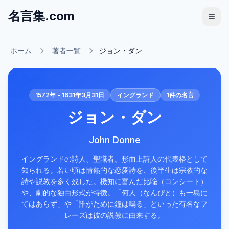
名言集.com
ホーム
著者一覧
ジョン・ダン
1572年 - 1631年3月31日
イングランド
1
件の名言
ジョン・ダン
John Donne
イングランドの詩人、聖職者。形而上詩人の代表格として
知られる。若い頃は情熱的な恋愛詩を、後半生は宗教的な
詩や説教を多く残した。機知に富んだ比喩（コンシート）
や、劇的な独白形式が特徴。「何人（なんぴと）も一島に
てはあらず」や「誰がために鐘は鳴る」といった有名なフ
レーズは彼の説教に由来する。