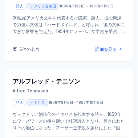
詩人
アメリカ合衆国
1899年7月21日 - 1961年7月2日
20世紀アメリカ文学を代表する小説家、詩人。彼の簡潔
で力強い文体は「ハードボイルド」と呼ばれ、後の文学に
大きな影響を与えた。1954年にノーベル文学賞を受賞。
代表作に『老人と海』『武器よさらば』などがある。
6
件の名言
詳細を見る
アルフレッド・テニソン
Alfred Tennyson
詩人
イギリス
1809年8月6日 - 1892年10月6日
ヴィクトリア朝時代のイギリスを代表する詩人。1850年
にワーズワースの後を継いで桂冠詩人となり、長きにわた
りその地位にあった。アーサー王伝説を題材にした『国王
牧歌』や、友人の死を悼んだ長編詩『イン・メモリアム』