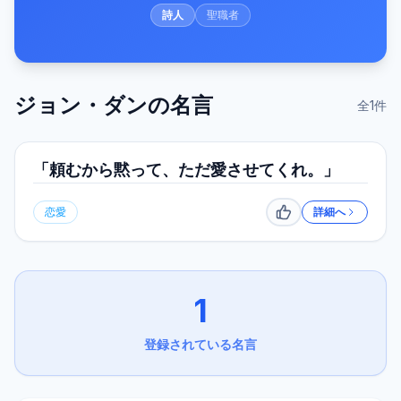
詩人
聖職者
ジョン・ダン
の名言
全
1
件
「頼むから黙って、ただ愛させてくれ。」
恋愛
詳細へ
いいね
1
登録されている名言