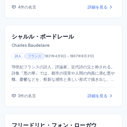
などが有名。
4
件の名言
詳細を見る
シャルル・ボードレール
Charles Baudelaire
詩人
フランス
1821年4月9日 - 1867年8月31日
19世紀フランスの詩人、評論家。近代詩の父と称される。
詩集『悪の華』では、都市の現実や人間の内面に潜む悪や
醜、憂鬱などを、斬新な感性と美しい形式で描き出し、後
世の象徴主義をはじめとする文学・芸術に決定的な影響を
与えた。
3
件の名言
詳細を見る
フリードリヒ・フォン・ローガウ