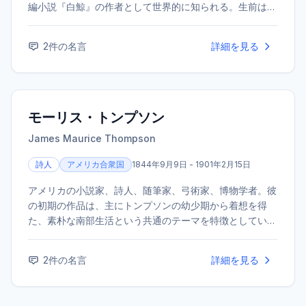
編小説『白鯨』の作者として世界的に知られる。生前は評
価されなかったが、死後に再評価が進んだ。
2
件の名言
詳細を見る
モーリス・トンプソン
James Maurice Thompson
詩人
アメリカ合衆国
1844年9月9日 - 1901年2月15日
アメリカの小説家、詩人、随筆家、弓術家、博物学者。彼
の初期の作品は、主にトンプソンの幼少期から着想を得
た、素朴な南部生活という共通のテーマを特徴としてい
た。「Alice of Old Vincennes」の出版直後、肺炎のため
亡くなった。
2
件の名言
詳細を見る