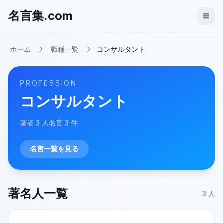
名言集.com
ホーム
職種一覧
コンサルタント
PROFESSION
コンサルタント
著者
3
人
名言
3
件
名言一覧を見る
著名人一覧
3
人