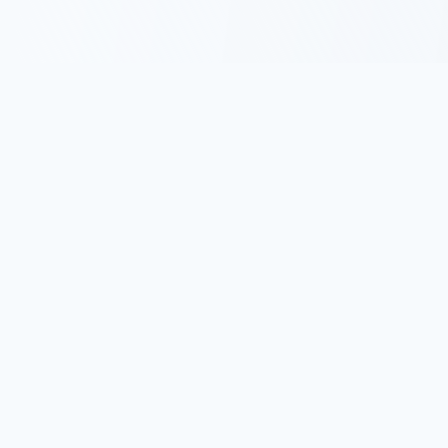
名言集.com
古今東西の名言・格言を集めた日本最大級の名言サイトで
す。 人生に役立つ心に響く言葉をお届けします。
サイトについて
プライバシーポリシー
利用規約
人気カテゴリ
人生の名言
成功の名言