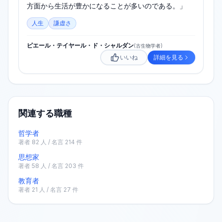
方面から生活が豊かになることが多いのである。」
人生
謙虚さ
ピエール・テイヤール・ド・シャルダン
(
古生物学者
)
いいね
詳細を見る
関連する職種
哲学者
著者
82
人 / 名言
214
件
思想家
著者
58
人 / 名言
203
件
教育者
著者
21
人 / 名言
27
件