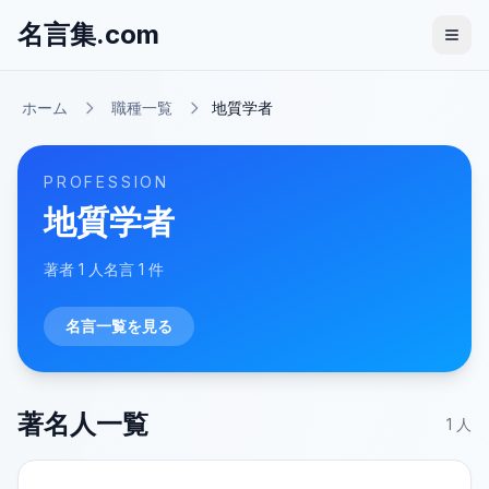
名言集.com
ホーム
職種一覧
地質学者
PROFESSION
地質学者
著者
1
人
名言
1
件
名言一覧を見る
著名人一覧
1
人