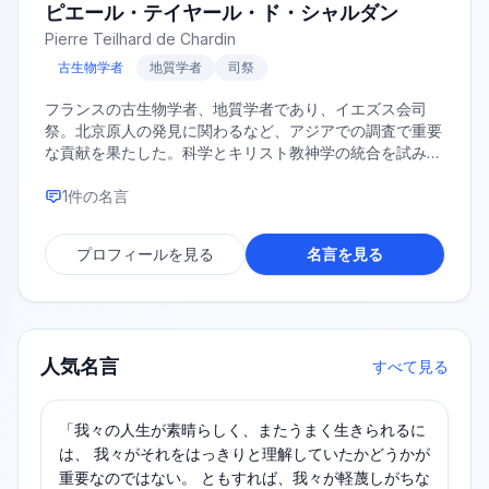
ピエール・テイヤール・ド・シャルダン
Pierre Teilhard de Chardin
古生物学者
地質学者
司祭
フランスの古生物学者、地質学者であり、イエズス会司
祭。北京原人の発見に関わるなど、アジアでの調査で重要
な貢献を果たした。科学とキリスト教神学の統合を試みた
思想家としても知られ、その著作は死後に出版され大きな
影響を与えた。
1
件の名言
プロフィールを見る
名言を見る
人気名言
すべて見る
「我々の人生が素晴らしく、またうまく生きられるに
は、 我々がそれをはっきりと理解していたかどうかが
重要なのではない。 ともすれば、我々が軽蔑しがちな