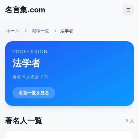
名言集.com
ホーム
職種一覧
法学者
PROFESSION
法学者
著者
3
人
名言
7
件
名言一覧を見る
著名人一覧
3
人