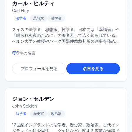
カール・ヒルティ
Carl Hilty
法学者
思想家
哲学者
スイスの法学者、思想家、哲学者。日本では『幸福論』や
『眠られぬ夜のために』の著者として広く知られている。
ベルン大学の教授やハーグ国際仲裁裁判所の判事を務める
など、国際的にも活躍した。その著作は、深い信仰心に裏
打ちされた思索と、多忙な公務の合間に執筆されたとは思
5
件の名言
えないほどの広範な知識で、今日なお多くの読者に影響を
与えている。
プロフィールを見る
名言を見る
ジョン・セルデン
John Selden
法学者
歴史家
政治家
17世紀イングランドの法学者、歴史家、政治家。古代イン
グランドの法や憲法、ユダヤ法などに関する広範な知識で