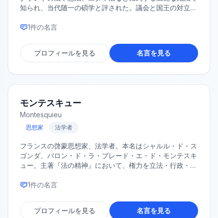
知られ、当代随一の碩学と評された。議会と国王の対立に
おいては議会派として活動し、権利の請願の起草にも関わ
った。
1
件の名言
プロフィールを見る
名言を見る
モンテスキュー
Montesquieu
思想家
法学者
フランスの啓蒙思想家、法学者。本名はシャルル・ド・ス
ゴンダ、バロン・ド・ラ・ブレード・エ・ド・モンテスキ
ュー。主著『法の精神』において、権力を立法・行政・司
法の三権に分立させるべきだと説き、近代の政治思想に絶
大な影響を与えた。
1
件の名言
プロフィールを見る
名言を見る