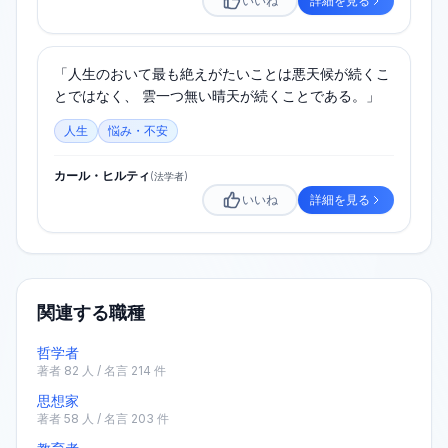
いいね
詳細を見る
「人生のおいて最も絶えがたいことは悪天候が続くこ
とではなく、 雲一つ無い晴天が続くことである。」
人生
悩み・不安
カール・ヒルティ
(
法学者
)
いいね
詳細を見る
関連する職種
哲学者
著者
82
人 / 名言
214
件
思想家
著者
58
人 / 名言
203
件