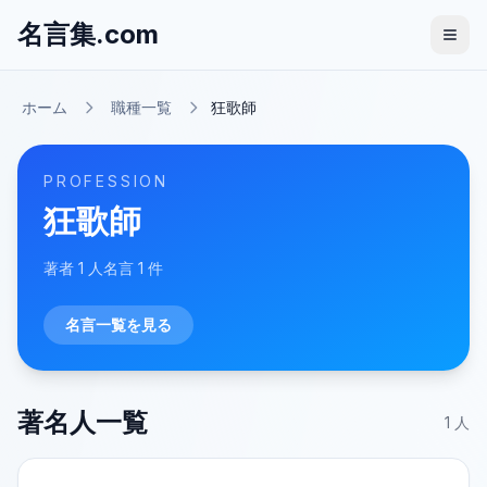
名言集.com
ホーム
職種一覧
狂歌師
PROFESSION
狂歌師
著者
1
人
名言
1
件
名言一覧を見る
著名人一覧
1
人