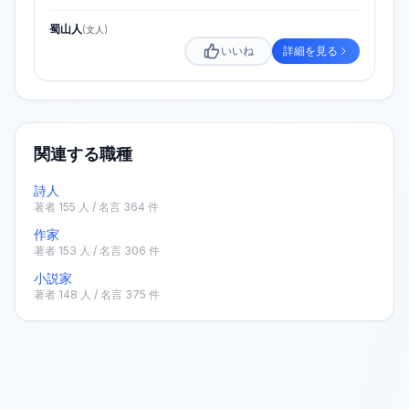
蜀山人
(
文人
)
いいね
詳細を見る
関連する職種
詩人
著者
155
人 / 名言
364
件
作家
著者
153
人 / 名言
306
件
小説家
著者
148
人 / 名言
375
件