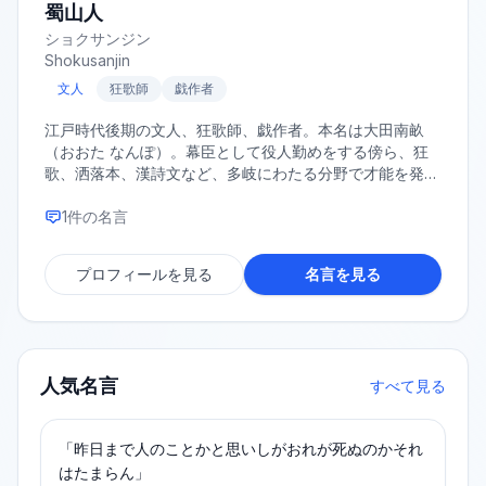
蜀山人
ショクサンジン
Shokusanjin
文人
狂歌師
戯作者
江戸時代後期の文人、狂歌師、戯作者。本名は大田南畝
（おおた なんぽ）。幕臣として役人勤めをする傍ら、狂
歌、洒落本、漢詩文など、多岐にわたる分野で才能を発揮
した。特に天明狂歌の中心人物として活躍し、その名は広
く知られている。
1
件の名言
プロフィールを見る
名言を見る
人気名言
すべて見る
「昨日まで人のことかと思いしがおれが死ぬのかそれ
はたまらん」