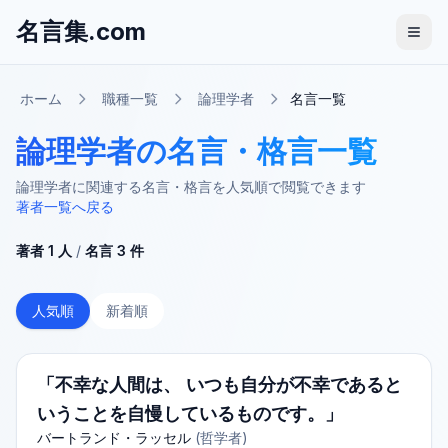
名言集.com
ホーム
職種一覧
論理学者
名言一覧
論理学者の名言・格言一覧
論理学者に関連する名言・格言を人気順で閲覧できます
著者一覧へ戻る
著者
1
人
/
名言
3
件
人気順
新着順
「不幸な人間は、 いつも自分が不幸であると
いうことを自慢しているものです。」
バートランド・ラッセル
(
哲学者
)