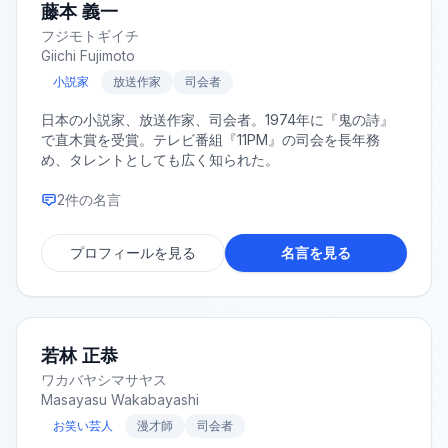
藤本 義一
フジモトギイチ
Giichi Fujimoto
小説家
放送作家
司会者
日本の小説家、放送作家、司会者。1974年に『鬼の詩』
で直木賞を受賞。テレビ番組『11PM』の司会を長年務
め、タレントとしても広く知られた。
2
件の名言
プロフィールを見る
名言を見る
若林 正恭
ワカバヤシマサヤス
Masayasu Wakabayashi
お笑い芸人
漫才師
司会者