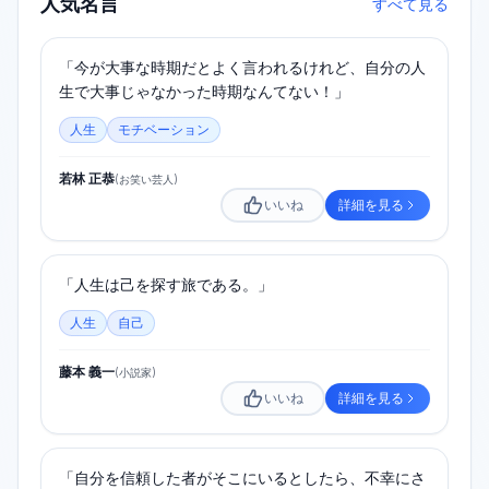
人気名言
すべて見る
「今が大事な時期だとよく言われるけれど、自分の人
生で大事じゃなかった時期なんてない！」
人生
モチベーション
若林 正恭
(
お笑い芸人
)
いいね
詳細を見る
「人生は己を探す旅である。」
人生
自己
藤本 義一
(
小説家
)
いいね
詳細を見る
「自分を信頼した者がそこにいるとしたら、不幸にさ