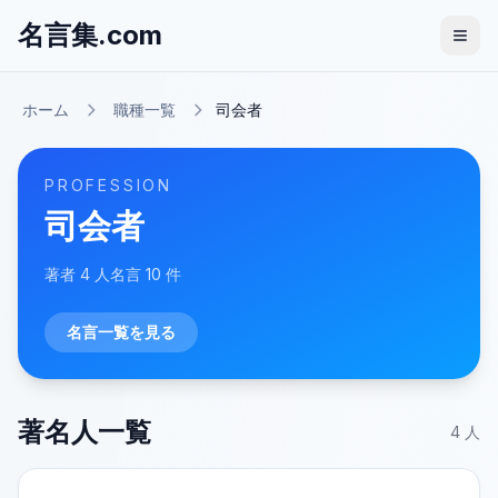
名言集.com
ホーム
職種一覧
司会者
PROFESSION
司会者
著者
4
人
名言
10
件
名言一覧を見る
著名人一覧
4
人