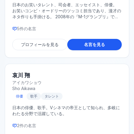
日本のお笑いタレント、司会者、エッセイスト、俳優。
お笑いコンビ・オードリーのツッコミ担当であり、漫才の
ネタ作りも手掛ける。 2008年の『M-1グランプリ』で敗
者復活戦から準優勝を果たしブレイク。 文筆家としても
高く支持されており、2018年にはエッセイ『表参道のセ
5
件の名言
レブ犬とカバーニャ要塞の野良犬』で第3回斎藤茂太賞を
受賞した。 その他の代表作にベストセラーとなった『社
プロフィールを見る
名言を見る
会人大学人見知り学部 卒業見込』や『ナナメの夕暮れ』
などがある。 また、俳優として出演した映画『ひまわり
と子犬の7日間』で第37回日本アカデミー賞話題賞を受
賞。 パーソナリティを務めるラジオ『オードリーのオー
ルナイトニッポン』は、放送開始から15年を超える長寿番
哀川 翔
組として絶大な人気を誇る。
アイカワショウ
Sho Aikawa
俳優
歌手
タレント
日本の俳優、歌手。Vシネマの帝王として知られ、多岐に
わたる分野で活躍している。
2
件の名言