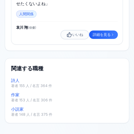
せたくないよね」
人間関係
哀川 翔
(
俳優
)
いいね
詳細を見る
関連する職種
詩人
著者
155
人 / 名言
364
件
作家
著者
153
人 / 名言
306
件
小説家
著者
148
人 / 名言
375
件