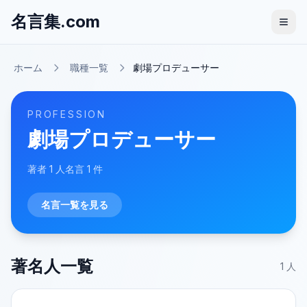
名言集.com
ホーム
職種一覧
劇場プロデューサー
PROFESSION
劇場プロデューサー
著者
1
人
名言
1
件
名言一覧を見る
著名人一覧
1
人