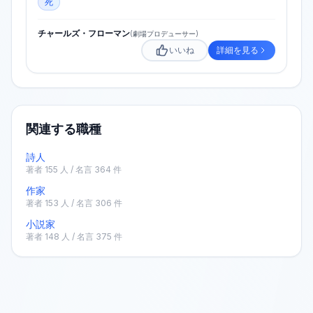
死
チャールズ・フローマン
(
劇場プロデューサー
)
いいね
詳細を見る
関連する職種
詩人
著者
155
人 / 名言
364
件
作家
著者
153
人 / 名言
306
件
小説家
著者
148
人 / 名言
375
件