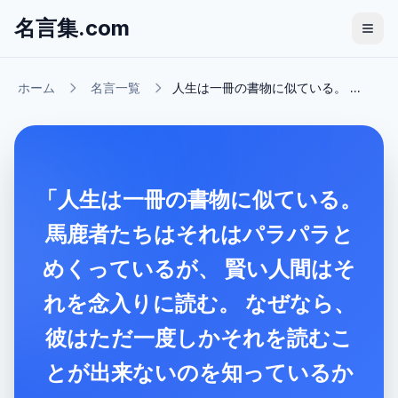
名言集.com
ホーム
名言一覧
人生は一冊の書物に似ている。 ...
「人生は一冊の書物に似ている。
馬鹿者たちはそれはパラパラと
めくっているが、 賢い人間はそ
れを念入りに読む。 なぜなら、
彼はただ一度しかそれを読むこ
とが出来ないのを知っているか