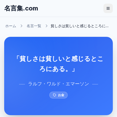
名言集.com
ホーム
名言一覧
貧しさは貧しいと感じるところに...
「貧しさは貧しいと感じるとこ
ろにある。」
ラルフ・ワルド・エマーソン
──
──
お金